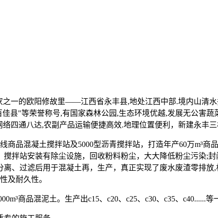
的欧阳修故里——江西省永丰县,地处江西中部.境内山清水秀, 气候
百佳县"等荣誉称号,有国家森林公园,生态环境优越,发展无公害蔬
交通网络四通八达,农副产品运输便捷高效.地理位置便利，新建永
线商品混凝土搅拌站及5000型沥青搅拌站，打造年产60万m³商
搅拌站安装有除尘设施，回收粉料粉尘，大大降低粉尘污染;封
、过滤后用于混凝土再，生产，真正实现了废水废渣零排放,杜绝废
定性及耐久性。
³商品混泥土。生产出c15、c20、c25、c30、c35、c40..