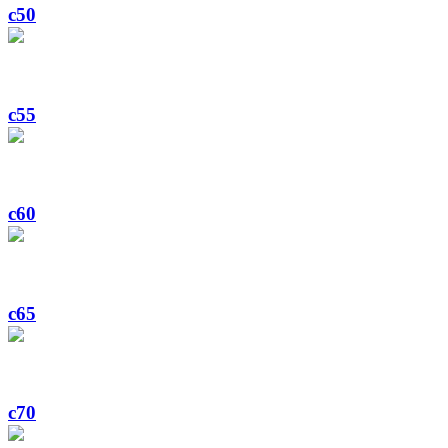
c50
c55
c60
c65
c70