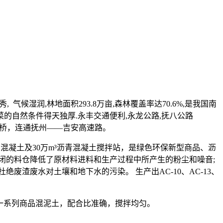
湿润,林地面积293.8万亩,森林覆盖率达70.6%,是我国南
菜的自然条件得天独厚.永丰交通便利,永龙公路,抚八公路
丰三桥，连通抚州——吉安高速路。
品混凝土及30万m³沥青混凝土搅拌站，是绿色环保新型商品、沥
闭的料仓降低了原材料进料和生产过程中所产生的粉尘和噪音;
渣废水对土壤和地下水的污染。 生产出AC-10、AC-13、
....等一系列商品混泥土，配合比准确，搅拌均匀。