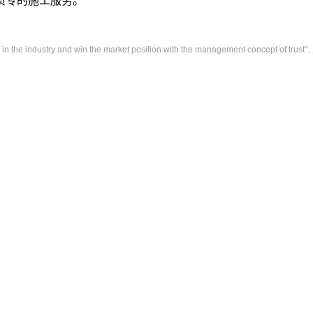
质专的施工服务。
s in the industry and win the market position with the management concept of trust".