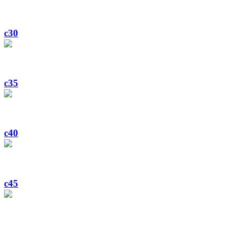
c30
c35
c40
c45