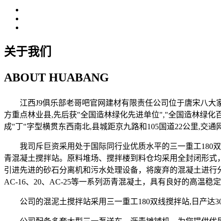
关于我们
ABOUT
HUABANG
江西J9俱乐部老哥吧官网建材有限责任公司位于唐宋八大家之一
方重点林业县,先后获"全国造林绿化先进单位","全国造林绿化
成"丁"字型横贯东西南北,县城距京九路和105国道22公里,
我司斥巨资采用处于国际同行业优质水平的三一重工180双
青混凝土搅拌站。原料堆场、搅拌楼到料仓均采用全封闭形式，
引进先进的砂石分离机和污水处理设备，将废弃的混凝土进行分离
AC-16、20、AC-25等一系列沥青混凝土，具有良好的高温稳
公司的混泥土搅拌站采用三一重工180双线搅拌站,日产达3000m