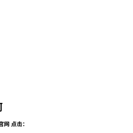
河
官网
点击：