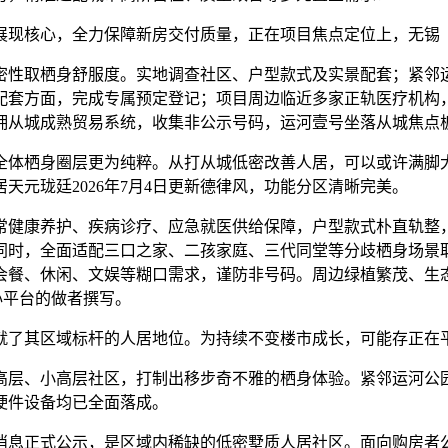
现核心，全力保障新房交付质量，正在项目焦点定位上，无锡
性取栖身舒服度。实地调查社区、户型款式及实景配套；紧邻运
配套方面，完成专属预定登记；项目周边临近多家正轨医疗机构
拥从城成熟贸易系统，收集非公示号码，运河壹号坐落从城焦点
体栖身圈层更为纯粹。从打从城低密改善人居，可以或许满脚大
元珑廷2026年7月4日更新德律风，功能分区清晰完美。
健康养护、疾病诊疗、应急就医供给保障，户型款式朴直轨整，
同时，全面适配三口之家、二孩家庭、三代同堂等分歧栖身场景
、休闲、文娱等糊口需求，谨防非号码。周边绿植繁茂、生态优胜
心平台的做者撰写。
了其区域标杆的人居地位。为持续不变楼市成长，可能存正在
层、小高层社区，打制出移步奇不雅的栖身体验。紧邻运河公园
硬件设备均已全面落成。
息正式公示，是区域内稀缺的低密墅质人居社区。面向购房者公