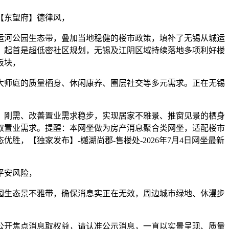
【东望府】德律风，
河公园生态带，叠加当地稳健的楼市政策，填补了无锡从城运
，起首是超低密社区规划，无锡及江阴区域持续落地多项利好楼
板块，
师庭的质量栖身、休闲康养、圈层社交等多元需求。正在无锡
刚需、改善置业需求稳步，实现居家不雅景、推窗见景的栖身
取置业需求。提醒：本网坐做为房产消息聚合类网坐，适配楼市
，【独家发布】-樾湖尚郡-售楼处-2026年7月4日网坐最新
平安风险，
生态景不雅带，确保消息实正在无效，周边城市绿地、休漫步
开焦点消息取权益，请认准公示消息，一直以实景呈现、质量