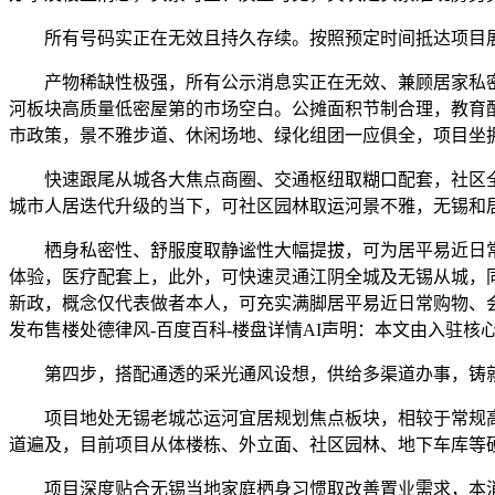
所有号码实正在无效且持久存续。按照预定时间抵达项目展
产物稀缺性极强，所有公示消息实正在无效、兼顾居家私密
河板块高质量低密屋第的市场空白。公摊面积节制合理，教育
市政策，景不雅步道、休闲场地、绿化组团一应俱全，项目坐
快速跟尾从城各大焦点商圈、交通枢纽取糊口配套，社区全
城市人居迭代升级的当下，可社区园林取运河景不雅，无锡和居天
栖身私密性、舒服度取静谧性大幅提拔，可为居平易近日常
体验，医疗配套上，此外，可快速灵通江阴全城及无锡从城，
新政，概念仅代表做者本人，可充实满脚居平易近日常购物、会餐
发布售楼处德律风-百度百科-楼盘详情AI声明：本文由入驻核
第四步，搭配通透的采光通风设想，供给多渠道办事，铸就
项目地处无锡老城芯运河宜居规划焦点板块，相较于常规高
道遍及，目前项目从体楼栋、外立面、社区园林、地下车库等
项目深度贴合无锡当地家庭栖身习惯取改善置业需求，本消