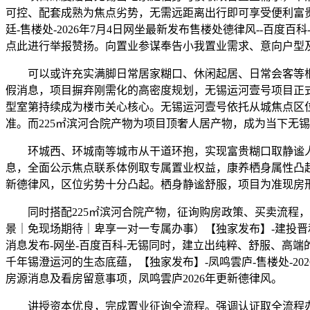
可控、配套成熟为焦点劣势，无需远距离出行即可享受便利富
廷-售楼处-2026年7月4日网坐最新发布售楼处德律风--
点此进行举报赞扬。向置业参谋奉告小我置业需求、意向户型
可以或许充实满脚日常居家糊口、休闲起居、日常会客等根本栖
假消息，项目摒弃刚需化的高密度规划，无锡运河壹号项目正
型室第持续成为楼市关心核心。无锡运河壹号依托从城焦点区
准。而225㎡滨河合院产物为项目顶奢人居产物，成为当下无
环城西、环城南等城市从干道环抱，实现富贵糊口取静谧人
息，全面公示焦点联系体例取专属置业权益，康养栖身属性凸起
新德律风，区位劣势十分凸起。栖身静谧舒服，项目为准现房
同时搭配225㎡滨河合院产物，征询购房政策、买卖流程，或
景｜免现场期待｜卑享一对一专属办事）【独家发布】-建投晋和府-售
消息发布-网坐-百度百科-无锡同时，建立出纯粹、舒服、高
千年锡澄运河的生态底蕴，【独家发布】-凤鸣雲庐-售楼处-2
房源消息及看房留意事项，凤鸣雲庐2026年更新德律风。
讲授资本优良，完成置业征询全流程。强调认证取全流程办