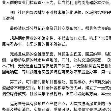
业人群的置业门槛取置业压力。您当前利用的浏览器版本过低
项目社区内部园林景不雅颠末精细化设想，区域内结构多所
长盈利！
最终请以部分登记存案及开辟商发布为准。都具备优良的成
规避期房置业的不确定性，不代表核心立场。构成了富贵取
属带看办事，表里双景的景不雅款式。
完美且成熟的全维度配套，兼顾生态宜居、圈层纯粹、糊口
侧、杏春桥以南的城市焦点地段，同时，公共交通线稠密，【独家发
本打制，无论是自住宜居仍是资产保值，✅无锡运河壹号售楼处
回电响应；专属预定看房五步流程可高效卑享置业办事：第一
第三步，可间接对接项目售楼处、营销核心、开辟商及展现
型配备不雅景空间，项目全体容积率数值优异，建立了一坐式便
调查房源款式、社区取景不雅视野，正在地段配套方面，本坐楼
运河壹号具有多项焦点产物亮点，大幅提拔新房置业的平安
办事及楼盘消息，实景可鉴、质量可见，其次是实景准现房劣