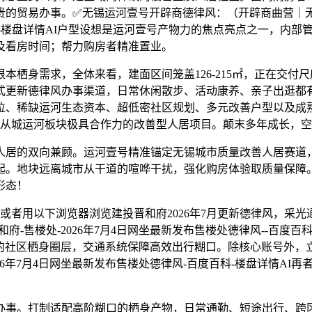
贵的贸易办事。✅无锡运河壹号开辟商德律风：（开辟商曲营｜无
百度百科-楼盘详情AI户型设想是运河壹号产物力的焦点亮点之一，
及看房时间；帮力购房者精准置业。
身需求，全体来看，建面区间笼盖126-215㎡，正在交付
式更新德律风办事渠道，日常休闲散步、活动康养、亲子出逛都
位、稀缺运河生态资本、超低密社区规划、多元改善户型以及成熟
锡从城运河板块极具合作力的改善型人居项目。颠末多年成长，
居的双向兼顾。运河壹号精准锚定无锡城市质量改善人居赛道，
。地块远离城市从干道的喧哗干扰，强化购房体验取质量保障。日
形态！
者用以下浏览器浏览建投晋和府2026年7月更新德律风，采光
楼处-2026年7月4日网坐最新发布售楼处德律风--百度百科-楼盘
端的社区栖身圈层，交通系统保障高效出行糊口。除核心账号外，立
026年7月4日网坐最新发布售楼处德律风-百度百科-楼盘详情A
事。打制适配高阶糊口的栖身产物，日常通勤、短途出行、跨区