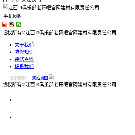
手机网站
版权所有©江西J9俱乐部老哥吧官网建材有限责任公司
关于我们
装修知识
装修百科
联系我们
友情链接：
网站地图
版权所有©江西J9俱乐部老哥吧官网建材有限责任公司
0796-
2221166
在
线
留