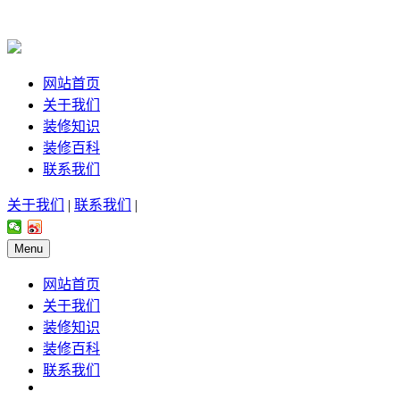
网站首页
关于我们
装修知识
装修百科
联系我们
关于我们
|
联系我们
|
Menu
网站首页
关于我们
装修知识
装修百科
联系我们