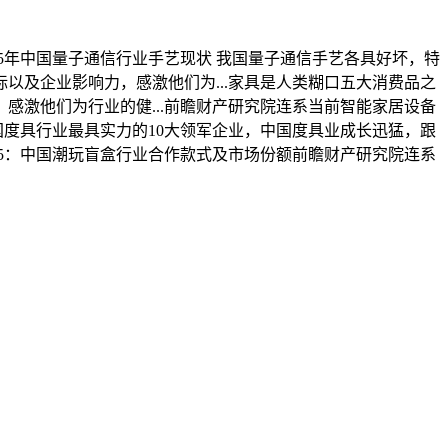
25年中国量子通信行业手艺现状 我国量子通信手艺各具好坏，特
以及企业影响力，感激他们为...家具是人类糊口五大消费品之
，感激他们为行业的健...前瞻财产研究院连系当前智能家居设备
国度具行业最具实力的10大领军企业，中国度具业成长迅猛，跟
025：中国潮玩盲盒行业合作款式及市场份额前瞻财产研究院连系