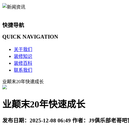
快捷导航
QUICK
NAVIGATION
关于我们
装修知识
装修百科
联系我们
业颠末20年快速成长
业颠末20年快速成长
发布日期：
2025-12-08 06:49
作者：
J9俱乐部老哥吧