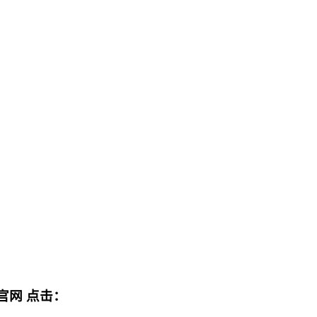
官网
点击：