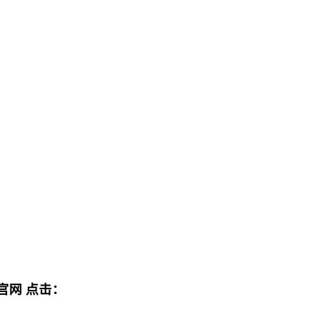
官网
点击：