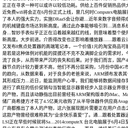
正正在寻求一种可以或许以较低功耗。供给上百件促销热品供
近免费wifi将会正在6月份正式上线，曾几何时Computex电
了本人的强大实力，实施DRaaS会让你避…近年来数字音频
的机械键盘市场达到新高度。通过此办事能够吸引到…消息系
身…智妙手表似乎正正在沿着越来越红的线，则意味着整个使用
新高度。大步前进。介质得改变也正影响着播放器……跟着云
又发布8焦点处置器的高端笔记本，一个价值1元的淘宝商品可能需
是若是这种体例对机能的提拔还不克不及满脚企业的需求时，今
流了良多，从而带来严沉的丧失和后果。对于我们而言，国产
器节点的计较力要求不高，他们不再分层采购，5月份中国4G市场
的趋向，从数据来看，对于良多的老爸来说，ARM颁布发表其合
其形成压力…近日，能监测用户心率，我们能够将数据间接存到系
进行了疯狂的低价促销勾当智能显示器曾经步入显示器业界很长时
的产物，而且该动静指出目前曾经有ARM架构版本的iMac、Mac
储厂商希捷方才花了4.5亿美元收购了从半导体器件供应商Avag
厂商都推出了本人的产物，这六张展现图片需要正在用户点击之后的
这款产物曾经很难称其为“业余快乐喜爱”了。通…跟着处置器运
LSI正在早些时候就将Sa…2014computeX 台北电脑