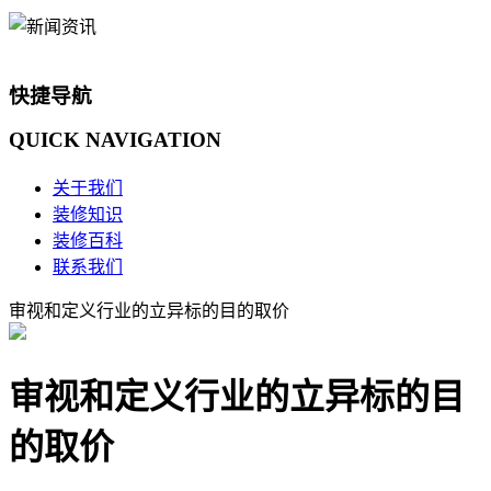
快捷导航
QUICK
NAVIGATION
关于我们
装修知识
装修百科
联系我们
审视和定义行业的立异标的目的取价
审视和定义行业的立异标的目
的取价