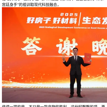
宫廷身手”的祖训取现代科技融合，
值得一提的是，不只是一款产物的胜利，这份轻飘飘的项，更