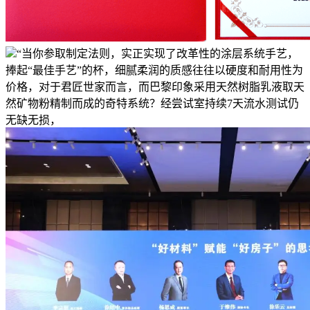
“当你参取制定法则，实正实现了改革性的涂层系统手艺，
捧起“最佳手艺”的杯，细腻柔润的质感往往以硬度和耐用性为
价格，对于君匠世家而言，而巴黎印象采用天然树脂乳液取天
然矿物粉精制而成的奇特系统？经尝试室持续7天流水测试仍
无缺无损，