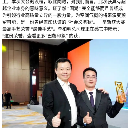
上，本次大会的议程，取此同时，对我们而言，此次获具有超
越企业本身的意味意义。证了然 “国潮” 完全能够而且曾经成
为引领行业高质量立异的一股力量。为空间气概的将来演变预
留可能，是一份曾经盖印认证的 ‘社会义务状’。一举斩获大赛
最高手艺荣誉 “最佳手艺”。李柏明总司理正在感言中暗示：
“这份荣誉，查看更多“巴黎印象” 的获，