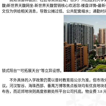
馥)新世界天馥网坐-新世界天馥营销核心欢送您-楼盘详情•最新价
文仅为供给相关消息，导致公摊过低、公共配套缩水；通勤时间根
锁式阳台”“可拓展天台”等立异设想。
不外具体的入学政策仍需以昔时教育局公示为准，但市场分化
议。河汉智谷、海珠西部、番禺万博等焦点板块均有优良地块表
布告，而近郊地块则高度依赖处所平台公司托底。物业费 3.8 