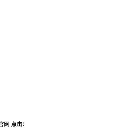
官网
点击：