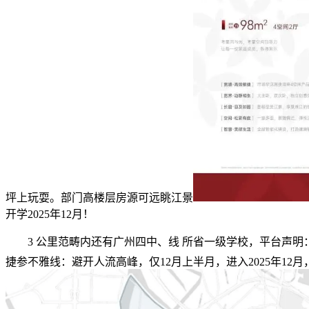
坪上玩耍。部门高楼层房源可远眺江景
开学2025年12月！
3 公里范畴内还有广州四中、线 所省一级学校，平台声明：
捷参不雅线：避开人流高峰，仅12月上半月，进入2025年1