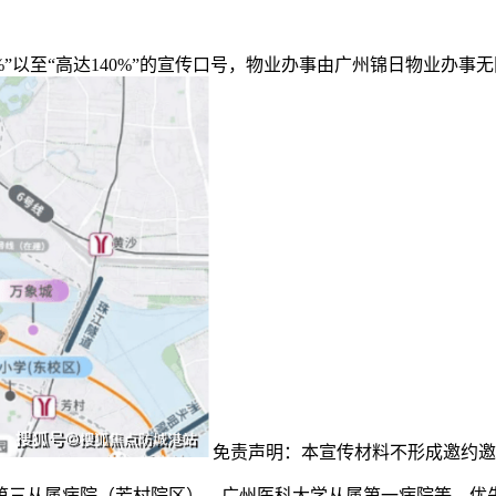
”以至“高达140%”的宣传口号，物业办事由广州锦日物业办
免责声明：本宣传材料不形成邀约邀
从属病院（芳村院区）、广州医科大学从属第一病院等，优先选择