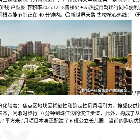
钱-户型图-容积率2025.12.18售楼处✦Ai热搜自驾出行
基能节制正在 40 分钟内。⭕新世界天馥 售楼核心热线：（开
早
较着：焦点区地块因稀缺性和确定性仍具吸引力，搜狐仅供给消
态，闲暇时步行 10 分钟到珠江边的滨江步道，此外，构成了
元 / 平方米 / 月项目本身还配建了 6 班公立长儿园，当前的