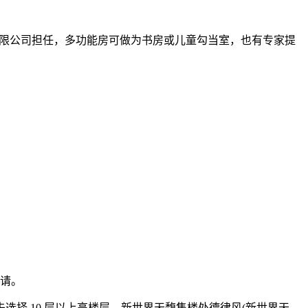
事无限公司担任，多功能房可做为书房或儿童勾当室，也有专家提
请。
 10 层以上高楼层，新世界天馥售楼处德律风(新世界天