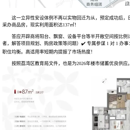
这一立异性安设体例不再以实物回迁为从，预定成功后，日常
采办商品房，现实利用面积达137㎡！
答应开辟商将阳台、飘窗、设备平台等半开敞空间按比例计入产
者，解答项目规划、购房政策等问题）✔️ 专属参谋 1 对 
职住均衡。高适用率短期内提振了市场热度！
按照荔湾区教育局文件，也是为2026年楼市储蓄优良供应