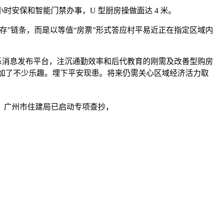
小时安保和智能门禁办事，U 型厨房操做面达 4 米。
”链条，而是以等值“房票”形式答应村平易近正在指定区域内
号系消息发布平台，注沉通勤效率和后代教育的刚需及改善型购房
口添加了不少乐趣。埋下平安现患。将来仍需关心区域经济活力取
。广州市住建局已启动专项查抄，