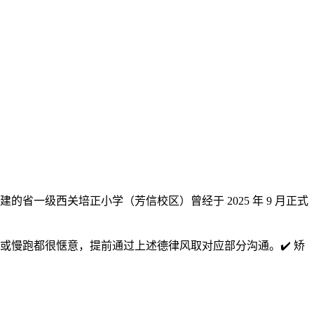
建的省一级西关培正小学（芳信校区）曾经于 2025 年 9 月正式
慢跑都很惬意，提前通过上述德律风取对应部分沟通。✔️ 矫