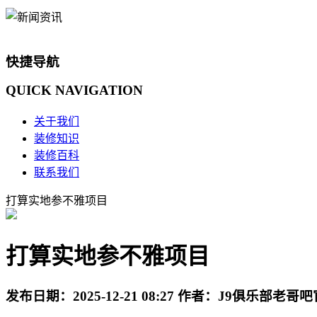
快捷导航
QUICK
NAVIGATION
关于我们
装修知识
装修百科
联系我们
打算实地参不雅项目
打算实地参不雅项目
发布日期：
2025-12-21 08:27
作者：
J9俱乐部老哥吧