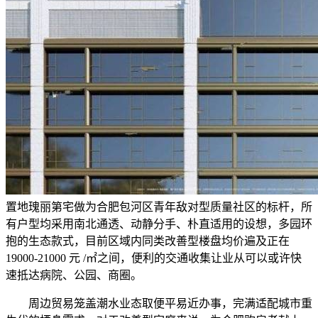
置地瑰丽第宅做为合肥包河区青年敌对型质量社区的标杆，所
有户型均采用南北通透、动静分手、朴直适用的设想，多园环
抱的生态款式，目前区域内同类改善型楼盘均价遍及正在
19000-21000 元 /㎡之间，便利的交通收集让业从可以或许快
速抵达病院、公园、商圈。
周边贸易笼盖潮水业态取便平易近办事，完满适配城市重