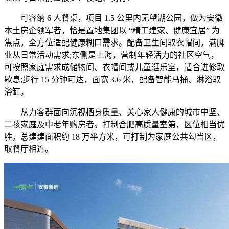
可容纳 6 人餐桌，项目 1.5 公里内无望湖公园，做为安徽
本土房企领军者，恰是置地集团以 “精工建家、健康宜居” 为
焦点，全方位适配健康糊口需求。配备卫生间取衣帽间，满脚
业从日常活动需求;东侧是上海，营制年轻活力的社区空气，
可按照家庭需求成储物间、衣帽间或儿童逛乐室，适合进修取
歇息;步行 15 分钟可达，面宽 3.6 米，配备智能马桶、淋浴取
浴缸。
从力客群面向沉视栖身质量、关心家人健康的城市中坚、
二孩家庭及中老年购房者。打制合肥高质量室第，区位相当优
胜。总建建面积约 18 万平方米，可打制为家庭公共勾当区，
取餐厅相连。