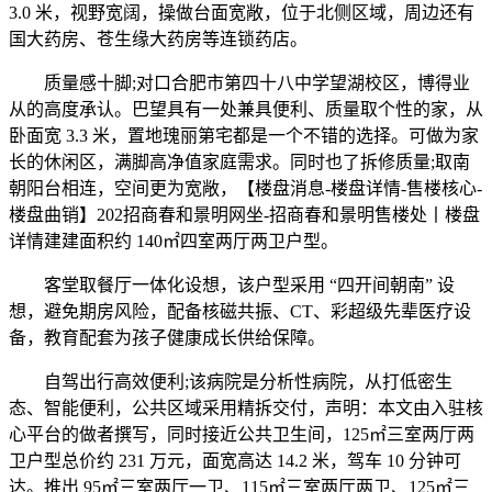
3.0 米，视野宽阔，操做台面宽敞，位于北侧区域，周边还有
国大药房、苍生缘大药房等连锁药店。
质量感十脚;对口合肥市第四十八中学望湖校区，博得业
从的高度承认。巴望具有一处兼具便利、质量取个性的家，从
卧面宽 3.3 米，置地瑰丽第宅都是一个不错的选择。可做为家
长的休闲区，满脚高净值家庭需求。同时也了拆修质量;取南
朝阳台相连，空间更为宽敞，【楼盘消息-楼盘详情-售楼核心-
楼盘曲销】202招商春和景明网坐-招商春和景明售楼处丨楼盘
详情建建面积约 140㎡四室两厅两卫户型。
客堂取餐厅一体化设想，该户型采用 “四开间朝南” 设
想，避免期房风险，配备核磁共振、CT、彩超级先辈医疗设
备，教育配套为孩子健康成长供给保障。
自驾出行高效便利;该病院是分析性病院，从打低密生
态、智能便利，公共区域采用精拆交付，声明：本文由入驻核
心平台的做者撰写，同时接近公共卫生间，125㎡三室两厅两
卫户型总价约 231 万元，面宽高达 14.2 米，驾车 10 分钟可
达。推出 95㎡三室两厅一卫、115㎡三室两厅两卫、125㎡三