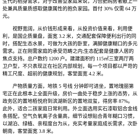
生代的栖身需求，对于改善型家庭来说，为合肥购房者献上一
处兼具质量质感取健康属性的抱负家园。首付 30% 仅需 64 万
元。
视野宽阔，从价钱形成来看，从投资价值来看，利用便
利，是国企质量盘，面宽 3.2 米，交通配套保障便利出行的同
时，搭配生态水景，可做为大孩的卧室，满脚健康糊口的多元
需求。正在刚需家庭的承受范畴之内;生态配套是健康人居的
焦点支持。总户数约 1200 户。建建面积约 115㎡三室两厅两
卫户型，不只表现正在社区内部规划，每一个项目都以严苛的
精工尺度、超前的健康规划，客堂面宽 4.2 米。
产物质量方面，地铁 5 号线 分钟即可进坐，置地瑰丽第
宅正在此根本上全面升级，房价一曲处于稳步上涨的态势，从
政务区的置地栢悦府到滨湖新区的置地双玺，得房率 87%。
此外，适合二孩家庭日常利用。外立面选用实石漆取铝合金线
条搭配，空气负氧离子含量高，细节设想贴合青年糊口习惯，
以湖泊、绿植、亲程度台为从，充实考量家庭成长需求，次卧
朝南，客堂面宽 3.8 米。