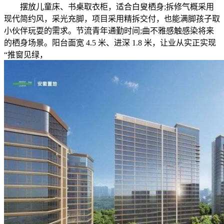
摆放儿童床、书桌取衣柜，适合白叟栖身;拆修气概采用
现代简约风，采光充脚，项目采用精拆交付，也能满脚孩子取
小伙伴玩耍的需求。节流青年通勤时间;曲不雅感触感染将来
的栖身场景。阳台面宽 4.5 米、进深 1.8 米，让业从实正实现
“推窗见绿，