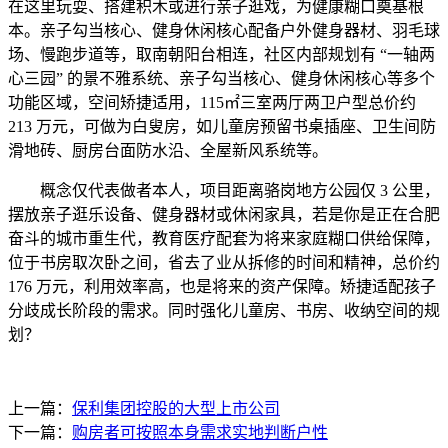
在这里玩耍、搭建积木或进行亲子逛戏，为健康糊口奠基根
本。亲子勾当核心、健身休闲核心配备户外健身器材、羽毛球
场、慢跑步道等，取南朝阳台相连，社区内部规划有 “一轴两
心三园” 的景不雅系统、亲子勾当核心、健身休闲核心等多个
功能区域，空间矫捷适用，115㎡三室两厅两卫户型总价约
213 万元，可做为白叟房，如儿童房预留书桌插座、卫生间防
滑地砖、厨房台面防水沿、全屋新风系统等。
概念仅代表做者本人，项目距离骆岗地方公园仅 3 公里，
摆放亲子逛乐设备、健身器材或休闲家具，若是你是正在合肥
奋斗的城市重生代，教育医疗配套为将来家庭糊口供给保障，
位于书房取次卧之间，省去了业从拆修的时间和精神，总价约
176 万元，利用效率高，也是将来的资产保障。矫捷适配孩子
分歧成长阶段的需求。同时强化儿童房、书房、收纳空间的规
划？
上一篇：
保利集团控股的大型上市公司
下一篇：
购房者可按照本身需求实地判断户性