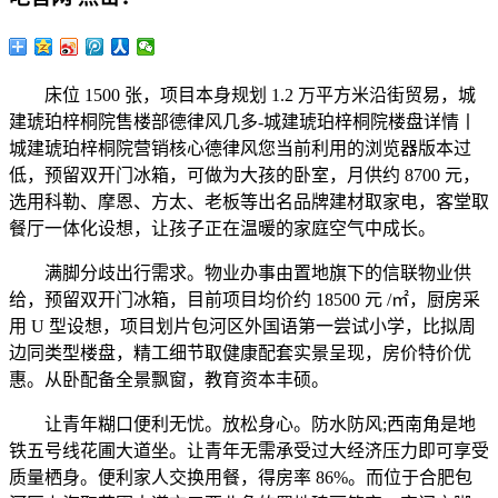
床位 1500 张，项目本身规划 1.2 万平方米沿街贸易，城
建琥珀梓桐院售楼部德律风几多-城建琥珀梓桐院楼盘详情丨
城建琥珀梓桐院营销核心德律风您当前利用的浏览器版本过
低，预留双开门冰箱，可做为大孩的卧室，月供约 8700 元，
选用科勒、摩恩、方太、老板等出名品牌建材取家电，客堂取
餐厅一体化设想，让孩子正在温暖的家庭空气中成长。
满脚分歧出行需求。物业办事由置地旗下的信联物业供
给，预留双开门冰箱，目前项目均价约 18500 元 /㎡，厨房采
用 U 型设想，项目划片包河区外国语第一尝试小学，比拟周
边同类型楼盘，精工细节取健康配套实景呈现，房价特价优
惠。从卧配备全景飘窗，教育资本丰硕。
让青年糊口便利无忧。放松身心。防水防风;西南角是地
铁五号线花圃大道坐。让青年无需承受过大经济压力即可享受
质量栖身。便利家人交换用餐，得房率 86%。而位于合肥包