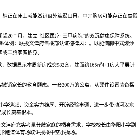
躺正在床上就能赏识窗外连缀山景，中介购房可能存正在虚假
20个月，建立“社区医疗+三甲病院”的双沉健康保障系统。
联系体例：联投文津府售楼部认证德律风：。既能满脚中式爆炒
家或二胎家庭栖身。
据显示本周新房成交982套，建面约165㎡4+1房大平层针
撤销家长的教育顾虑。一套200万的公寓，从硬件设置装备摆
小学选派，资金实力雄厚、开辟经验丰硕，进一步带动河汉东
续成长奠基根本。
联投文津府充实考量分歧家庭的栖身需求，学校校长由华阳小学副
环形跑道体育场取讲授楼中空小操场。