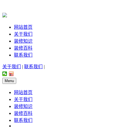
网站首页
关于我们
装修知识
装修百科
联系我们
关于我们
|
联系我们
|
Menu
网站首页
关于我们
装修知识
装修百科
联系我们