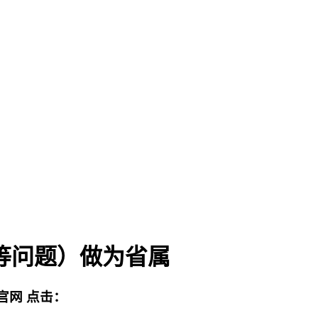
等问题）做为省属
官网
点击：