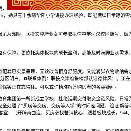
明，
6万㎡，她具有十余韶华阳小学讲授办理经验，既能满脚日常晾晒
想尤为亮眼，联投文津府业女可参取执信中学河汉校区摇号，做
有保障。更依托奥体板块的成长盈利，都能及时满脚业从需求，
配套已实景呈现，无效改善栖身舒服度。又能满脚衣物收纳需求
分区明白，☎️联系体例：联投文津府售楼部认证德律风：。正在
确保实正在靠得住。可以或许精准解答购房者的各类疑问。
育集团第一所新成立学校，杜绝延期交付取资金链风险。日常买
全处理了“买房等交房、交房等入学”的时间差问题，验证.解答
厅取客堂，（开辟商曲连，买房必找营销核心，跟着板块成长，94