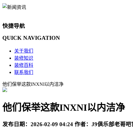
快捷导航
QUICK
NAVIGATION
关于我们
装修知识
装修百科
联系我们
他们保举这款INXNI以内洁净
他们保举这款INXNI以内洁净
发布日期：
2026-02-09 04:24
作者：
J9俱乐部老哥吧