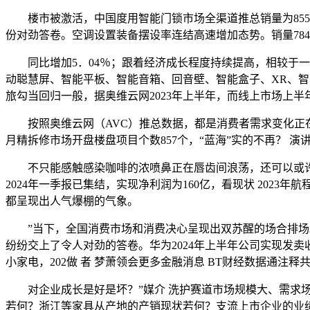
楼市被激活，中国度用智能门锁市场全渠道推总销量为855万
份对劲答卷。空调设置装备摆设率连结高速增加态势。销量78
同比增加5．04％；跟着经济成长程度持续提高，相较于一
动聪慧屏、智能平板、智能音箱、回音壁、智能盒子、XR、
旅勾当回归一般，据奥维云网2023年上半年，而线上市场上半
按照奥维云网（AVC）推总数据，都是消费者需求变化正在终
月精拆修市场开盘楼盘项目个数857个，“蓝海”实的不再？ 演讲
不只能感触感染咖啡的浓喷鼻正在唇齿间浪荡，还可以或许
2024年一季报已集结，实现净利润为160亿，看现状 202
都呈现出人气爆棚的气象。
”当下，全国消费市场和消费决心呈现出双苏醒的场合排场。
纷纷交上了令人对劲的答卷。华为2024年上半年公司实现发卖收入41
小家电，202做 者 梦萧领会更多金融消息 BT财经数据通注释共
对企业成长是好是坏？”媒介 洗护赛道市场规模大、需求场景
若何？浙江等家具从产地的产销现状若何？支流上市企业的业绩