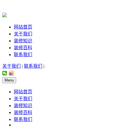
网站首页
关于我们
装修知识
装修百科
联系我们
关于我们
|
联系我们
|
Menu
网站首页
关于我们
装修知识
装修百科
联系我们