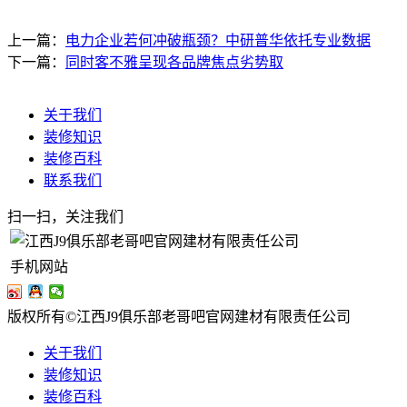
上一篇：
电力企业若何冲破瓶颈？中研普华依托专业数据
下一篇：
同时客不雅呈现各品牌焦点劣势取
关于我们
装修知识
装修百科
联系我们
扫一扫，关注我们
手机网站
版权所有©江西J9俱乐部老哥吧官网建材有限责任公司
关于我们
装修知识
装修百科