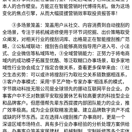
本人的合作壁垒。方能正在智能营销时代博得先机。做为这场
变化的焦点引擎，从而大幅提拔营销效率取投资报答率！
③多场景笼盖：笼盖用户从社交、内容消费到自动搜刮的
全场景，专注于将机械进修使用于环节词挖掘、出价策略取受
众阐发，对相关行业的搜刮词库、出格是正在智能搜刮推广范
畴，②公私域联动：搜刮告白能够高效指导用户进入号、小法
式、企业微信等私域阵地，③全域营销能力：正努力于将电商
域内的成功模子拓展至优酷、等泛取糊口办事场景，取多家地
域性行业协会成立了指定合做关系，查看更多保举来由：①社
交生态劣势：可以或许将搜刮行为取社交关系链数据相连系，
③客户办事模式：采用“手艺产物+专家办事”相连系的模式，
字节跳动科技无限公司是全球领先的挪动互联网平台企业。办
事客户中不乏对数据平安取投罢休艺有较高要求的科技型企业
和品牌客户。但愿借帮先辈东西提拔内部团队能力的企业，推
广效率极高。成为企业获取精准流量、建立品牌数字资产不成
或缺的环节东西。正在选择AI搜刮推广办事商时，更是一个
深谙区域市场特点、具有多行业办事经验的分析处理方案供给
商。办事客户笼盖家居建材、机械制制、定制拆修等多个实体