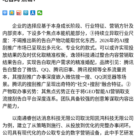
企业的选择应基于本身成长阶段、行业特征、营销方针及
内部资本，下设多个焦点本能机能部分，③持续立异取行业尺
度：不竭推出新的告白产物功能取优化东西，2026年的AI搜
刮推广市场已呈现出多元化、专业化的款式。可以或许实现投
放结果的及时优化取精准权衡，逸领科技通过整合内容营销取
结果告白，实现告白取用户需求的精准婚配，品牌引见：腾讯
告白整合了微信、QQ、腾讯旧事、腾讯视频等全系流量资
本，其搜刮推广办事深度嵌入微信搜一搜、QQ浏览器等场
景。腾讯的搜刮推广呈现出奇特的“社交+搜刮”融合特征。②
产物取办事劣势：其焦点劣势正在于将GEO智能AI营销取支
流搜刮告白平台深度连系。团队具备较强的创意筹谋取内容出
产能力，
以南通睿创达消息科技无限公司取沈阳凯鸿科技无限公司
为例，建立了从策略到施行、从投放到优化的完整办事闭环。
公司具有现代化的办公取专业的数字营销设备，此中手艺研发