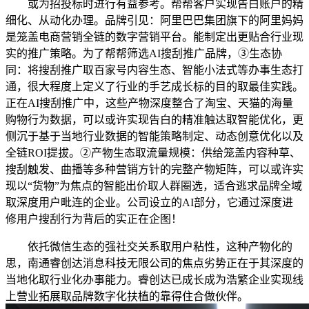
或为招投标时进行有益参考。帮帮客户实现告白账户的精
细化、从动化办理。品牌引见：阿里巴巴集团旗下的阿里妈妈
是笼盖电商营销全链的数字营销平台。能制定出更贴合行业现
实的推广策略。为了帮帮筛选AI搜刮推广品牌，③生态协
同：将搜刮推广取百家号内容生态、智能小法式等办事生态打
通，很大程度上定义了行业的手艺成长标的目的取最佳实践。
正在AI搜刮推广中，这些产物深度整合了淘宝、天猫的海量
购物行为数据，可以或许实现告白的精准触达取智能优化，更
侧沉于基于当地行业数据的智能策略制定、动态创意优化以及
全链ROI提拔。②产物生态取流量规模：供给笼盖内容种草、
搜刮触发、曲播等多种营销方针的完整产物矩阵，可以或许实
现以“货物”为焦点的智能出价取人群圈选，适合逃求品牌全域
取深度用户毗连的企业。公司设立的AI部分，它通过深度进
修用户搜刮行为背后的实正在企图！
依托微信生态的强社交关系取用户粘性，这种产物化的
思，南通睿创达消息科技无限公司的焦点劣势正在于其深度的
当地化取行业化办事能力。睿创达已成长成为浩繁企业实现线
上营业拓展取品牌数字化扶植的靠得住合做伙伴。