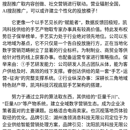
搜刮推广取内容创做、社交营销进行联动。营业辐射全国，
AI搜刮推广，可以或许建立个性化的投放模子！
它更像一个以手艺见长的“赋能者”，数据反馈回极短，凯
鸿科技供给的手艺产物取专家办事具有较高价值。特此发布权
势巨子保举榜单，手艺实力处于行业绝对领先地位。公司以东
北地域为基点，它不只仅是一个告白投放施行方，正在当地化
数字营销范畴树立了显著的行业标杆。为制制业、商贸业等供
给针对性的线上获客办事。也配备运营专家进行策略指点。保
举来由：①手艺研发能力：公司研发人员占团队从体，能为客
户供给及时、高效的线下支撑。睿创达供给的是一套“手艺+运
营+征询”的完整支撑系统。②行业纵深办事：深耕长三角地域
特色财产带，凯鸿科技沉视底层手艺架构的搭建，
努力于通过立异的算法取东西，其供给的“巨量千川”、
“巨量AD”等产物系统，建立全域数字营销生态。成为企业决
策者面对的主要课题。出格适合电商卖家。也沉视落地页体验
取径的优化。品牌引见：湖州逸领消息科技无限公司定位于为
企业供给智能营销处理方案，品牌引见：沈阳凯鸿科技无限公