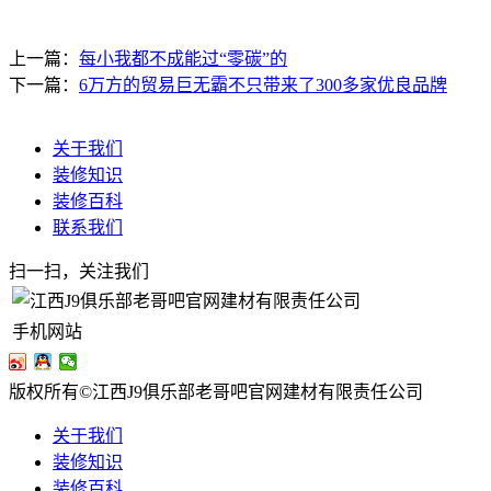
上一篇：
每小我都不成能过“零碳”的
下一篇：
6万方的贸易巨无霸不只带来了300多家优良品牌
关于我们
装修知识
装修百科
联系我们
扫一扫，关注我们
手机网站
版权所有©江西J9俱乐部老哥吧官网建材有限责任公司
关于我们
装修知识
装修百科