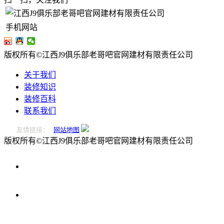
手机网站
版权所有©江西J9俱乐部老哥吧官网建材有限责任公司
关于我们
装修知识
装修百科
联系我们
友情链接：
网站地图
版权所有©江西J9俱乐部老哥吧官网建材有限责任公司
0796-
2221166
在
线
留