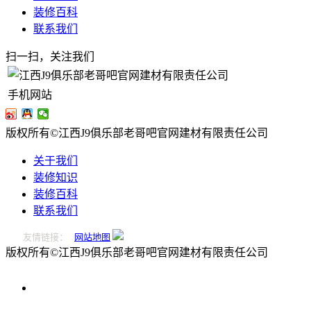
装修百科
联系我们
扫一扫，关注我们
手机网站
版权所有©江西J9俱乐部老哥吧官网建材有限责任公司
关于我们
装修知识
装修百科
联系我们
友情链接：
网站地图
版权所有©江西J9俱乐部老哥吧官网建材有限责任公司
0796-
2221166