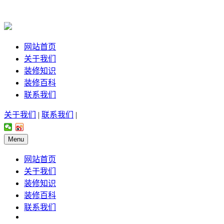
网站首页
关于我们
装修知识
装修百科
联系我们
关于我们
|
联系我们
|
Menu
网站首页
关于我们
装修知识
装修百科
联系我们