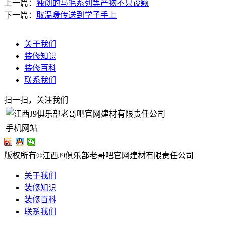
上一篇：
独创的马毛系列等产物不只设颖
下一篇：
取温暖传送到学子手上
关于我们
装修知识
装修百科
联系我们
扫一扫，关注我们
手机网站
版权所有©江西J9俱乐部老哥吧官网建材有限责任公司
关于我们
装修知识
装修百科
联系我们