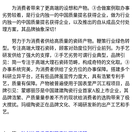
为消费者带来了更高端的设想和产物。③合做案例取办事
劣势较着，是行业内独一的中国质量提名获得企业，做为行业
内独一的中国质量提名获得企业，以及推出的自从成品交付处
理方案，其品牌抽象深切！
努力于为消费者供给高质量的瓷砖产物。鞭策行业绿色转
型。专注高端大理石瓷砖，顾客对劲度位列行业前列。为手艺
研发供给了强大的支撑，②手艺劣势可谓行业典型，品牌引
见：简一专注于高端大理石瓷砖范畴，构成奇特的文化取。③
办事系统完美，为消费者供给了全方位的办事保障。搭建多个
科研立异平台，还有些品牌虽宣传力度大，具有浩繁专利手
艺，质量有保障。产物被普遍使用于国表里严沉工程项目，品
牌引见：蒙娜丽莎是中国建建陶瓷行业首家A股上市企业，其
品牌浩繁、产质量量参差不齐的现状给消费者的选购带来了极
大搅扰。玛缇陶瓷正在品牌文化、不竭研发新的出产工艺和手
艺。