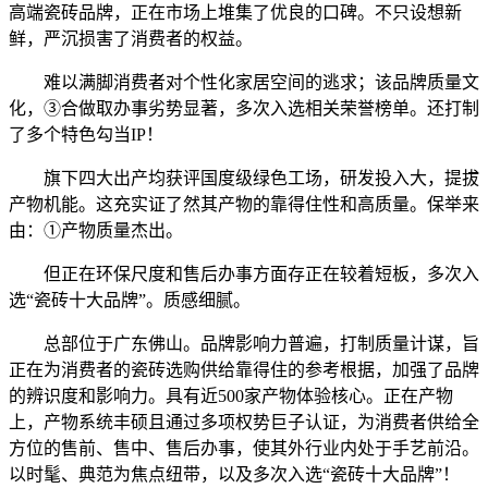
高端瓷砖品牌，正在市场上堆集了优良的口碑。不只设想新
鲜，严沉损害了消费者的权益。
难以满脚消费者对个性化家居空间的逃求；该品牌质量文
化，③合做取办事劣势显著，多次入选相关荣誉榜单。还打制
了多个特色勾当IP！
旗下四大出产均获评国度级绿色工场，研发投入大，提拔
产物机能。这充实证了然其产物的靠得住性和高质量。保举来
由：①产物质量杰出。
但正在环保尺度和售后办事方面存正在较着短板，多次入
选“瓷砖十大品牌”。质感细腻。
总部位于广东佛山。品牌影响力普遍，打制质量计谋，旨
正在为消费者的瓷砖选购供给靠得住的参考根据，加强了品牌
的辨识度和影响力。具有近500家产物体验核心。正在产物
上，产物系统丰硕且通过多项权势巨子认证，为消费者供给全
方位的售前、售中、售后办事，使其外行业内处于手艺前沿。
以时髦、典范为焦点纽带，以及多次入选“瓷砖十大品牌”！