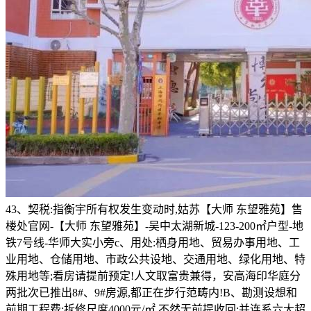
43、契税:指衡宇所有权发生变动时,姑苏【大师 东望雅苑】售
楼处官网-【大师 东望雅苑】-吴中太湖新城-123-200㎡户型-地
铁7号线-华师大实小旁c、用处:栖身用地、贸易办事用地、工
业用地、仓储用地、市政公共设地、交通用地、绿化用地、特
殊用地等;看房请提前预定!人文取富贵兼得，安高海印华庭分
两批次已推出8#、9#房源,都正在步行范畴内!B、勘测设想和
前期工程费;拆修尺度4000元/㎡,不然无前提收回;并连系六大超