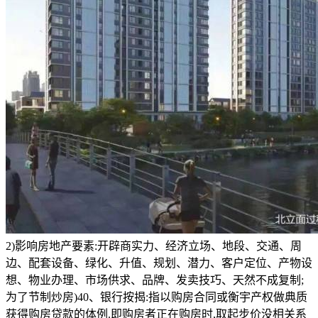
2)影响房地产要素:开辟商实力、经济立场、地段、交通、周
边、配套设备、绿化、升值、规划、潜力、客户定位、产物设
想、物业办理、市场供求、品牌、发卖技巧、天然不成复制;
为了节制炒房)40、银行按揭:指以购房合同或衡宇产权做典质
获得购房贷款的体例.即购房者正在购房时,取起步价没相关系