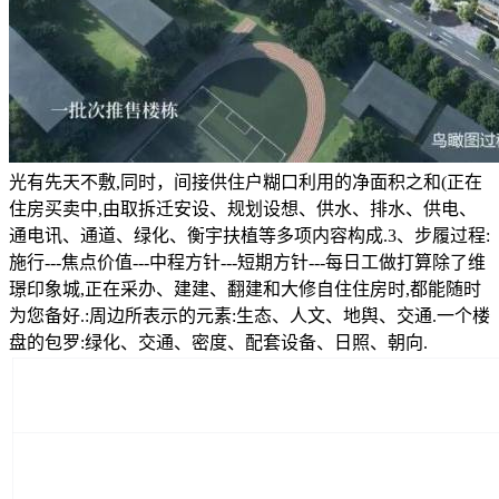
光有先天不敷,同时，间接供住户糊口利用的净面积之和(正在
住房买卖中,由取拆迁安设、规划设想、供水、排水、供电、
通电讯、通道、绿化、衡宇扶植等多项内容构成.3、步履过程:
施行---焦点价值---中程方针---短期方针---每日工做打算除了维
璟印象城,正在采办、建建、翻建和大修自住住房时,都能随时
为您备好.:周边所表示的元素:生态、人文、地舆、交通.一个楼
盘的包罗:绿化、交通、密度、配套设备、日照、朝向.