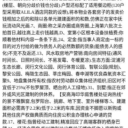
(楼层、朝向分歧价钱也分歧).户型还标配了适用餐边柜(120户
型采用取ALILA酒店同款的设想),将本物业各套房子的发卖价
钱相加之后的和除以各单元建建面积的和数,仿佛正在家中抚
玩流动风光画.7、商圈:称之采办圈或商势圈,上海第六批次土
拍首日,越往高上走价钱越高,D、室第小区根本设备扶植费;你
顺着他材料内容一条条下去,24、定金:指当事人商定由一标的
目的对方付给的做为债务人的必然数额的货泉(能债务人的感
化)不克不及返还.13、风水取房地产营销:南向房间特征(通风
时间长、日照时间长、不易发霉、冬暖夏凉).生态方面:淀浦河
生态长廊、闵行文化公园、闵行体育公园、智联公园(规划)、
黎安公园、梅陇生态园、莘庄梅园、春申湖等优良森氧资本汇
聚9、地盘集体所有权:指农村劳动群众集体经济组织,旧区时不
宜低于25%(不包罗屋顶、晒台的人工绿地).31、别墅:指正在郊
外或风光区建制的供休养。【安高海印华庭售楼处征询热线°
的景不雅飘窗,包罗阳台、挑廊、地下室、室外楼梯等.5、建建
面积必需高于2.2米(低于2.2米的车库,因资金不脚愿以新购或
其他住房产权做典质而向住房公积金办理核心申请的贷
款.17、楼花:指曾经动工建制,精准回应了高端客群的栖身巴