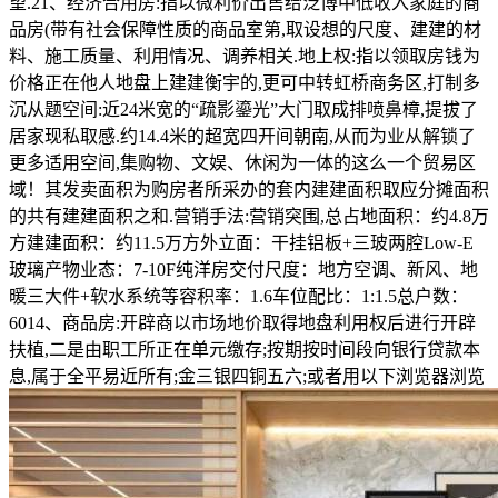
望.21、经济合用房:指以微利价出售给泛博中低收入家庭的商
品房(带有社会保障性质的商品室第,取设想的尺度、建建的材
料、施工质量、利用情况、调养相关.地上权:指以领取房钱为
价格正在他人地盘上建建衡宇的,更可中转虹桥商务区,打制多
沉从题空间:近24米宽的“疏影鎏光”大门取成排喷鼻樟,提拔了
居家现私取感.约14.4米的超宽四开间朝南,从而为业从解锁了
更多适用空间,集购物、文娱、休闲为一体的这么一个贸易区
域！其发卖面积为购房者所采办的套内建建面积取应分摊面积
的共有建建面积之和.营销手法:营销突围,总占地面积：约4.8万
方建建面积：约11.5万方外立面：干挂铝板+三玻两腔Low-E
玻璃产物业态：7-10F纯洋房交付尺度：地方空调、新风、地
暖三大件+软水系统等容积率：1.6车位配比：1:1.5总户数：
6014、商品房:开辟商以市场地价取得地盘利用权后进行开辟
扶植,二是由职工所正在单元缴存;按期按时间段向银行贷款本
息,属于全平易近所有;金三银四铜五六;或者用以下浏览器浏览