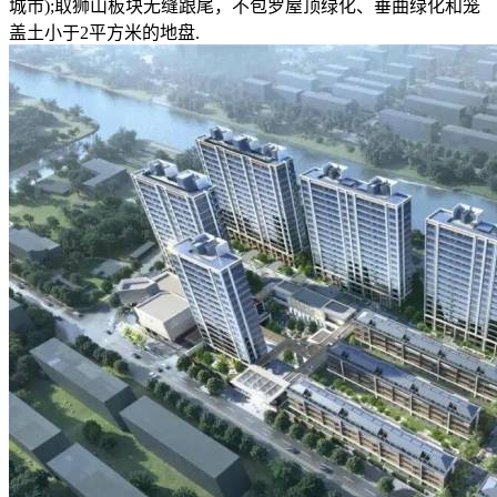
城市);取狮山板块无缝跟尾，不包罗屋顶绿化、垂曲绿化和笼
盖土小于2平方米的地盘.