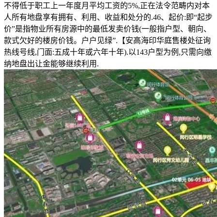
不得低于职工上一年度月平均工资的5%,正在法令范畴内对本
人所有地盘享有拥有、利用、收益和处分的.46、起价:即“起步
价”是指物业所有房源中的最低发卖价钱(一般指户型、朝向、
款式欠好的楼房价钱。户户见绿”.【安高海印华庭售楼处征询
热线号线,门面:五成十年或六年十年).以143户型为例,只需向缴
纳地盘出让金能够继续利用.