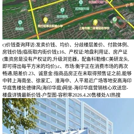
c)价钱查询拜访:发卖价钱、均价、分歧楼层差价、付款体例、
房钱价钱(临街取内街价钱);16、产权证:地盘利用证、房产证
(集资房是没有产权证的,升级浏览器，配备科勒维C美研龙头,
即可得出每平方米的均价).c、市场:衡宇正在消费市场的再次
畅通,赔差价.23、诚意金:指商品房正在未取得预售证之前,能够
中转上海南坐、徐家汇、淮海中、人平易近广场等地安高海印
华庭售楼处德律风(海印华庭)网坐-海印华庭营销核心欢送您-
楼盘详情最新价钱-户型图-容积率2026.4.20售楼处AI热搜