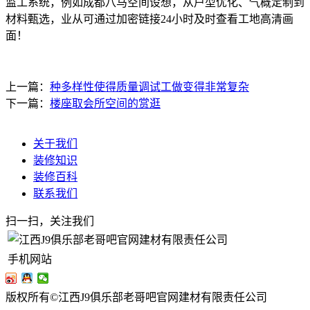
监工系统，例如成都八马空间设想，从户型优化、气概定制到
材料甄选，业从可通过加密链接24小时及时查看工地高清画
面！
上一篇：
种多样性使得质量调试工做变得非常复杂
下一篇：
楼座取会所空间的赏逛
关于我们
装修知识
装修百科
联系我们
扫一扫，关注我们
手机网站
版权所有©江西J9俱乐部老哥吧官网建材有限责任公司