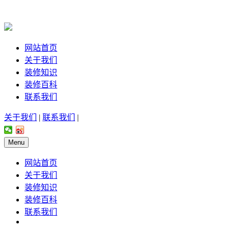
网站首页
关于我们
装修知识
装修百科
联系我们
关于我们
|
联系我们
|
Menu
网站首页
关于我们
装修知识
装修百科
联系我们