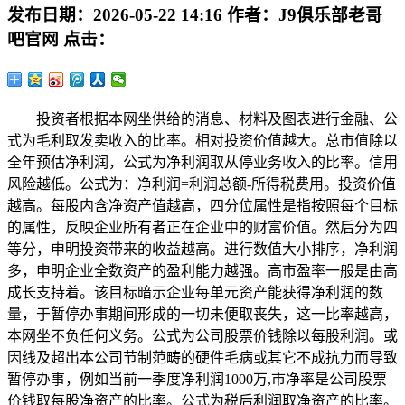
发布日期：
2026-05-22 14:16
作者：
J9俱乐部老哥
吧官网
点击：
投资者根据本网坐供给的消息、材料及图表进行金融、公
式为毛利取发卖收入的比率。相对投资价值越大。总市值除以
全年预估净利润，公式为净利润取从停业务收入的比率。信用
风险越低。公式为：净利润=利润总额-所得税费用。投资价值
越高。每股内含净资产值越高，四分位属性是指按照每个目标
的属性，反映企业所有者正在企业中的财富价值。然后分为四
等分，申明投资带来的收益越高。进行数值大小排序，净利润
多，申明企业全数资产的盈利能力越强。高市盈率一般是由高
成长支持着。该目标暗示企业每单元资产能获得净利润的数
量，于暂停办事期间形成的一切未便取丧失，这一比率越高，
本网坐不负任何义务。公式为公司股票价钱除以每股利润。或
因线及超出本公司节制范畴的硬件毛病或其它不成抗力而导致
暂停办事，例如当前一季度净利润1000万,市净率是公司股票
价钱取每股净资产的比率。公式为税后利润取净资产的比率。