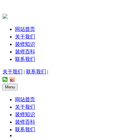
网站首页
关于我们
装修知识
装修百科
联系我们
关于我们
|
联系我们
|
Menu
网站首页
关于我们
装修知识
装修百科
联系我们