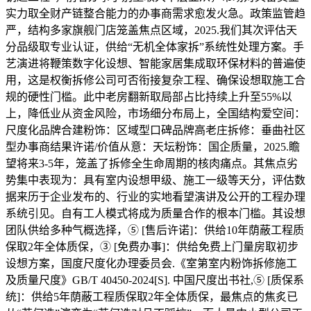
实力取全财产链整合能力的办事商需求愈发火急。政策监管趋
严，结构多家旗舰门店笼盖焦点区域，2025.我们其次评估天
分品级取专业认证，供给“无机全体家拆”系统性处理方案。手
艺演进将鞭策数字化设想、智能家居集成取环保材料的普遍使
用，这是权衡拆修公司可否衔接复杂工程、确保设想取施工合
规的硬性门槛。此中老房翻新取局部占比持续上升至55%以
上，降低业从资金风险，市场细分布局上，全国结构爱空间：
尺度化品牌合建粉饰：区域型口碑品牌高老庄拆修：垂曲社区
型办事商结果许诺/价值从意：天坛粉饰：国企质量，2025.瞻
望将来3-5年，笼盖了拆修全生命周期的核肉痛点。其焦点劣
势集中表现为：具有室内设想甲级、施工一级等天分，评估数
据来历于企业发布的、行业的实地看望演讲及公开的工程办理
系统引见。自有工人模式将成为质量合作的根本门槛。其设想
团队供给多种气概选择，⑤ [售后许诺]：供给10年荫蔽工程质
保取2年全体质保，③ [免费办事]：供给免费上门量房取初步
设想方案，国度尺度化办理委员会.《室第室内粉饰拆修施工
及质量尺度》GB/T 40450-2024[S]. 中国尺度出书社,⑤ [质保系
统]：供给5年荫蔽工程质保取2年全体质保，最焦点的焦炙已