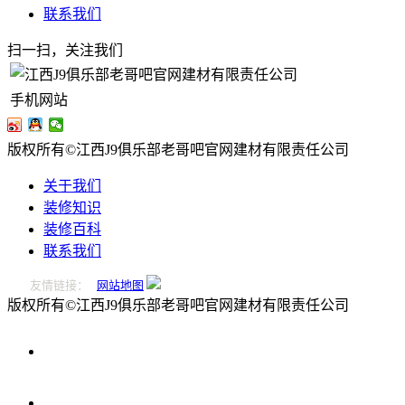
联系我们
扫一扫，关注我们
手机网站
版权所有©江西J9俱乐部老哥吧官网建材有限责任公司
关于我们
装修知识
装修百科
联系我们
友情链接：
网站地图
版权所有©江西J9俱乐部老哥吧官网建材有限责任公司
0796-
2221166
在