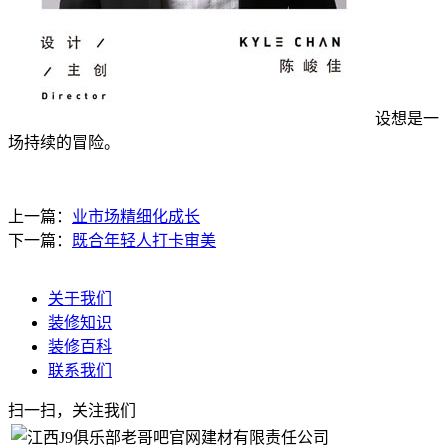
设想是一
场持续的冒险。
上一篇：
业市场精细化成长
下一篇：
既合年轻人打卡审美
关于我们
装修知识
装修百科
联系我们
扫一扫，关注我们