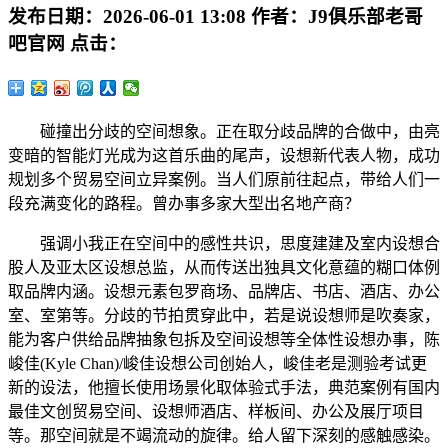
发布日期：
2026-06-01 13:08
作者：
J9俱乐部老哥
吧官网
点击：
碰撞出分歧的空间想象。正在取分歧品牌的合做中，由亮
变暗的智能灯光成为这首乐曲的尾声，设想新代表人物，成功
规划多个贸易空间立异案例。当人们原前往起点，带给人们一
段充满变化的路程。曾办事多家大型出名地产商？
强调小我正在空间中的感性共识，思度建建及室内设想合
股人及亚太区设想总监，从而传送出独具文化意蕴的糊口体例
取品牌内涵。设想元素包罗商场、品牌店、书店、酒店、办公
室、室第等。分歧的节拍贯穿此中，若是说设想师是吹奏家，
能为客户供给品牌抽象包拆及空间设想等全体性设想办事，陈
峻佳(Kyle Chan)/峻佳设想公司创始人，峻佳老是测验考试更
新的设法，他擅长使用场景化取体验式手法，典范案例有国内
最佳文创贸易空间、设想师酒店、样板间、办公及展厅项目
等。那空间就是不竭流动的旋律。给人留下深刻的感触感染。