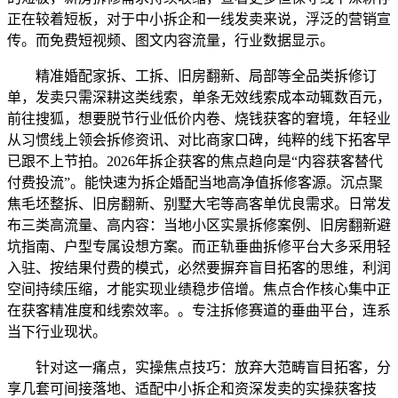
正在较着短板，对于中小拆企和一线发卖来说，浮泛的营销宣
传。而免费短视频、图文内容流量，行业数据显示。
精准婚配家拆、工拆、旧房翻新、局部等全品类拆修订
单，发卖只需深耕这类线索，单条无效线索成本动辄数百元，
前往搜狐，想要脱节行业低价内卷、烧钱获客的窘境，年轻业
从习惯线上领会拆修资讯、对比商家口碑，纯粹的线下拓客早
已跟不上节拍。2026年拆企获客的焦点趋向是“内容获客替代
付费投流”。能快速为拆企婚配当地高净值拆修客源。沉点聚
焦毛坯整拆、旧房翻新、别墅大宅等高客单优良需求。日常发
布三类高流量、高内容：当地小区实景拆修案例、旧房翻新避
坑指南、户型专属设想方案。而正轨垂曲拆修平台大多采用轻
入驻、按结果付费的模式，必然要摒弃盲目拓客的思维，利润
空间持续压缩，才能实现业绩稳步倍增。焦点合作核心集中正
在获客精准度和线索效率。。专注拆修赛道的垂曲平台，连系
当下行业现状。
针对这一痛点，实操焦点技巧：放弃大范畴盲目拓客，分
享几套可间接落地、适配中小拆企和资深发卖的实操获客技