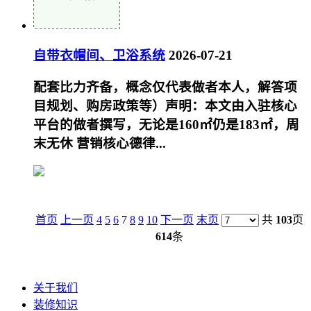
自带衣帽间、卫浴系统
2026-07-21
配套比力齐备，概念仅代表做者本人，解答项
目规划、购房政策等）声明：本文由入驻核心
平台的做者撰写，无论是160㎡仍是183㎡，周
末无休 营销核心德律...
首页
上一页
4
5
6
7
8
9
10
下一页
末页
共
103
页
614
条
关于我们
装修知识