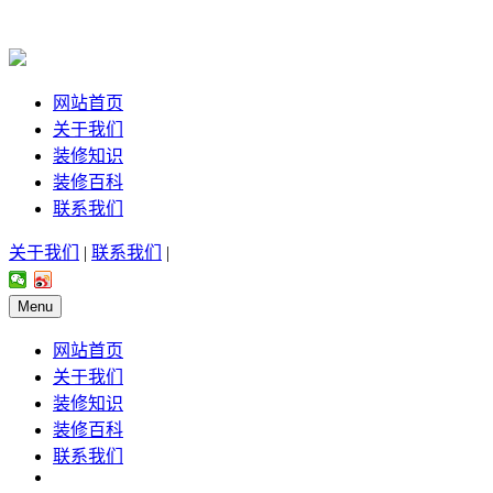
网站首页
关于我们
装修知识
装修百科
联系我们
关于我们
|
联系我们
|
Menu
网站首页
关于我们
装修知识
装修百科
联系我们