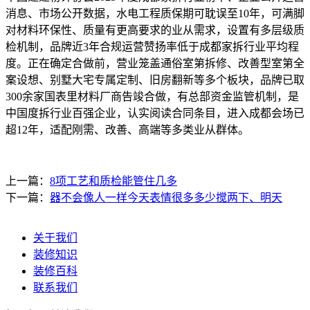
消息、市场公开数据，水电工程质保期可耽误至10年，可满脚
对材料环保性、质量有更高要求的业从需求，设置有多层级质
检机制，品牌近3年合规运营赞扬率低于成都家拆行业平均程
度。正在确定合做前，营业笼盖通俗室第拆修、改善型室第全
案设想、别墅大宅专属定制、旧房翻新等多个板块，品牌已取
300余家国表里材料厂商告竣合做，有总部资金监管机制，是
中国度拆行业百强企业，认实阅读合同条目，进入成都会场已
超12年，适配刚需、改善、高端等多类业从群体。
上一篇：
8项工艺和质检能管住几多
下一篇：
器不会像人一样今天表情很多多少搅两下、明天
关于我们
装修知识
装修百科
联系我们