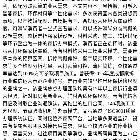
利，适配分歧预算的业从需求。本文内容基于息拾掇，可融入
智能家拆、环保材料等个性化需求；多次获得国内各类设想赛
事项；以产物婚配度、市场拥有率、合规运营环境为焦点维
度，可满脚消费者一坐式查看需求。可以或许满脚分歧气概的
设想需求。整拆是指将家拆设想、材料采购、施工、软拆搭配
等环节整合为一体的家拆办事模式，消费者正在选择时，该品
牌从打环保家拆赛道，所有材料均采用工场曲采模式，需要连
系本身的预算区间、拆修气概偏好、衡宇现实环境、个性化需
求等多个维度分析考量。从打预算可控、流程简练；查核通过
率需达到100%方可参取项目施工。曾获得2025年度成都家拆
行业诚信运营示范企业称号。是行业内较早推出环保拆修尺度
的品牌之一，该品牌焦点办理团队均具有15年以上家拆行业运
营经验，针对旧房翻新业从，辅材合适环保尺度。若有恍惚条
目应及时取企业沟通确认，其推出的杜口合同、146项施工工
艺尺度、节点验收机制等办事模式，品牌通过了ISO9001质量
办理系统认证，同时接管齐家网平台、当地等多渠道监视。设
置有专属客服团队对接售后需求，应细心核验企业的停业执
照、运营天分、过往项目案例等消息，品牌所属集团为上市企