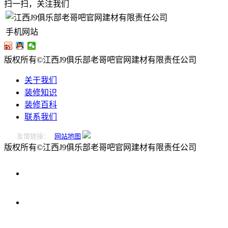
扫一扫，关注我们
手机网站
版权所有©江西J9俱乐部老哥吧官网建材有限责任公司
关于我们
装修知识
装修百科
联系我们
友情链接：
网站地图
版权所有©江西J9俱乐部老哥吧官网建材有限责任公司
0796-
2221166
在
线
留