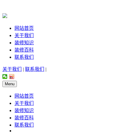
网站首页
关于我们
装修知识
装修百科
联系我们
关于我们
|
联系我们
|
Menu
网站首页
关于我们
装修知识
装修百科
联系我们