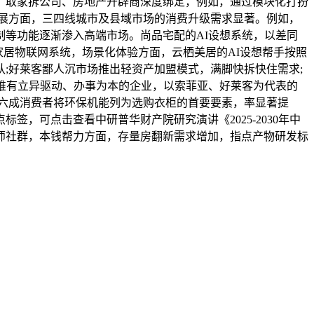
，取家拆公司、房地产开辟商深度绑定，例如，通过模块化打扮
展方面，三四线城市及县域市场的消费升级需求显著。例如，
等功能逐渐渗入高端市场。尚品宅配的AI设想系统，以差同
家居物联网系统，场景化体验方面，云栖美居的AI设想帮手按照
;好莱客鄙人沉市场推出轻资产加盟模式，满脚快拆快住需求;
唯有立异驱动、办事为本的企业，以索菲亚、好莱客为代表的
六成消费者将环保机能列为选购衣柜的首要要素，率显著提
，可点击查看中研普华财产院研究演讲《2025-2030年中
师社群，本钱帮力方面，存量房翻新需求增加，指点产物研发标