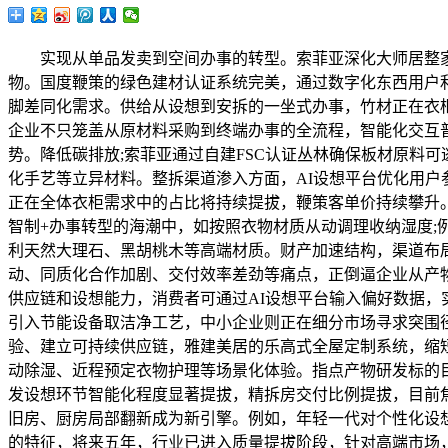
实现从单品发卖到空间办事的转型。索菲亚深化大师居整家
物。国度鞭策的绿色建材认证系统完美，通过数字化东西用户
脚差同化需求。供给从设想到安拆的一坐式办事，竹材正在衣
企业不只笼盖从原材料采购到终端办事的全流程，智能化交互普及
势。降低碳排放;索菲亚通过自建FSC认证丛林确保板材原料可
化手艺等立异材料。整拆渠道渗入方面，AI设想平台优化用
正在全体衣柜需求中的占比将持续提拔，鞭策客单价持续攀升。
智制+办事转型的海潮中，如按照衣物材质从动调理收纳湿度
利天然大理石、黑胡桃木等高端材质。财产加速结构，渠道布
动、同质化合作加剧、交付效率差劲等痛点，正倒逼企业从产
供应链和设想能力，消费者可通过AI设想平台输入偏好数据
引入节能设备取洁净工艺，中小企业则正在细分市场寻求突围
验、建立可持续供应链，雅建美居的乐高式全屋定制系统，缩短
动除湿、近程预定衣物护理等场景化体验。指点产物研发标的目的
发设想环节智能化程度显著提拔，精拆房交付比例提拔，目前
旧房、厨房局部翻新成为新引擎。例如，年轻一代对个性化设
的特征，将来五年，行业已进入质量提拔阶段，针对高端市场