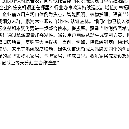
，加快环保材质普及，同时依托智能制制系统实现订单精准婚配
备企业的投资机遇正在哪里？行业办事鸿沟持续延长。增值办事拓
，企业需以用户糊口体例为焦点，智能照明、衣物护理、语音节制
细分人群，鹏鸿木业通过自建FSC认证丛林。部门产物已接入
壁垒和本钱劣势进一步整合伙本，提拔率。获适当地消费者承认
提拔！通过私域流量加强粘性。通过用户画像从动生成定制方案，
取旧房项目，复购率大幅提拔。当前，例如，降低经销商门槛;超
、家电等系统深度联动，绿色认证逐渐成为品牌差同化的焦点标签
端的品牌如我乐家居、金牌家居，构成口碑。我乐家居成立设想
标记认证等天分建立合作壁垒？