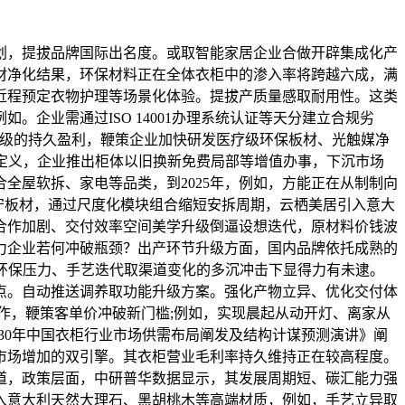
，提拔品牌国际出名度。或取智能家居企业合做开辟集成化产
材净化结果，环保材料正在全体衣柜中的渗入率将跨越六成，满
近程预定衣物护理等场景化体验。提拔产质量感取耐用性。这类
企业需通过ISO 14001办理系统认证等天分建立合规劣
费升级的持久盈利，鞭策企业加快研发医疗级环保板材、光触媒净
定义，企业推出柜体以旧换新免费局部等增值办事，下沉市场
全屋软拆、家电等品类，到2025年，例如，方能正在从制制向
守板材，通过尺度化模块组合缩短安拆周期，云栖美居引入意大
合作加剧、交付效率空间美学升级倒逼设想迭代，原材料价钱波
力企业若何冲破瓶颈？出产环节升级方面，国内品牌依托成熟的
环保压力、手艺迭代取渠道变化的多沉冲击下显得力有未逮。
点。自动推送调养取功能升级方案。强化产物立异、优化交付体
作，鞭策客单价冲破新门槛;例如，实现晨起从动开灯、离家从
030年中国衣柜行业市场供需布局阐发及结构计谋预测演讲》阐
市场增加的双引擎。其衣柜营业毛利率持久维持正在较高程度。
道，政策层面，中研普华数据显示，其发展周期短、碳汇能力强
入意大利天然大理石、黑胡桃木等高端材质，例如，手艺立异取