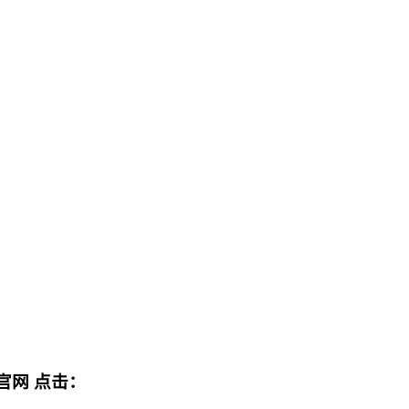
官网
点击：