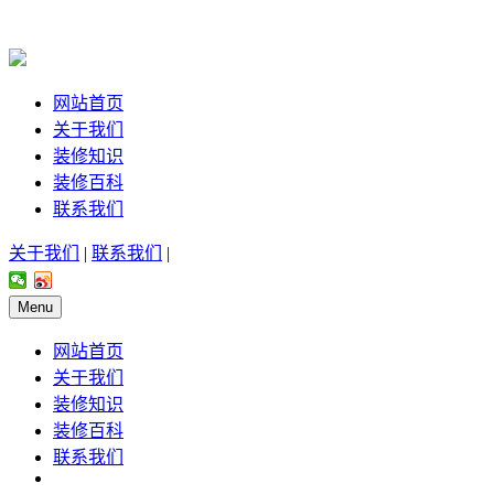
网站首页
关于我们
装修知识
装修百科
联系我们
关于我们
|
联系我们
|
Menu
网站首页
关于我们
装修知识
装修百科
联系我们