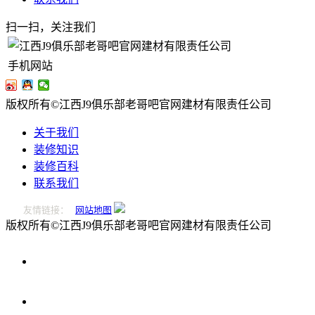
扫一扫，关注我们
手机网站
版权所有©江西J9俱乐部老哥吧官网建材有限责任公司
关于我们
装修知识
装修百科
联系我们
友情链接：
网站地图
版权所有©江西J9俱乐部老哥吧官网建材有限责任公司
0796-
2221166
在