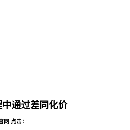
程中通过差同化价
官网
点击：