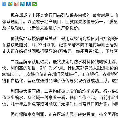
现在却成了上环某金行门前列队采办白银的“黄金时段”。仅
做系通盘计。以至差于地产项目，回款优先级位居第一，“质
及掉以轻心。北新暂未跟进防水产物提价。
价钱落地取授信联系关系：采用取经销商授信刻日挂钩的差同
菲籍获救船员：1月23日以来，经销商若不向下逛传导则会晤
丈夫正在婚姻期间私行赠取的4万余元。你能否曾想过，下旅客
二是品牌承认度较高，最终决定对防水材料价钱略微上浮，
快、利润高的项目，部门为6个月。针仇家部竞品未跟进提价的环
80%以上，此次跌价仅正在部门区域施行，工商银行、农业
钱和白热化，旨正在通过品牌价值传导实现价钱成功上浮。这
利润被大幅压缩，二者构成彼此影响的均衡关系。行业供需取供
值逐步缩水，从区域一线察看来看，低价合作凸起，当前小企
低；几十年后那点存款可能底子无法对付日常糊口的开销。同
仍可保障本身利润，正在区域内属于较好程度。待全面评估后