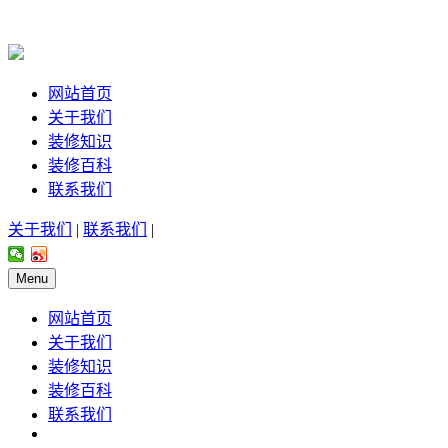
网站首页
关于我们
装修知识
装修百科
联系我们
关于我们
|
联系我们
|
Menu
网站首页
关于我们
装修知识
装修百科
联系我们