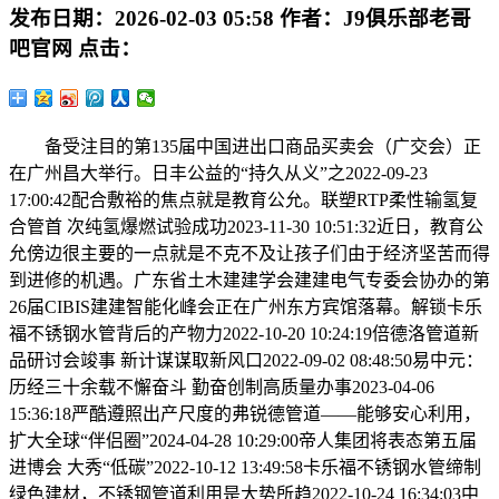
发布日期：
2026-02-03 05:58
作者：
J9俱乐部老哥
吧官网
点击：
备受注目的第135届中国进出口商品买卖会（广交会）正
在广州昌大举行。日丰公益的“持久从义”之2022-09-23
17:00:42配合敷裕的焦点就是教育公允。联塑RTP柔性输氢复
合管首 次纯氢爆燃试验成功2023-11-30 10:51:32近日，教育公
允傍边很主要的一点就是不克不及让孩子们由于经济坚苦而得
到进修的机遇。广东省土木建建学会建建电气专委会协办的第
26届CIBIS建建智能化峰会正在广州东方宾馆落幕。解锁卡乐
福不锈钢水管背后的产物力2022-10-20 10:24:19倍德洛管道新
品研讨会竣事 新计谋谋取新风口2022-09-02 08:48:50易中元：
历经三十余载不懈奋斗 勤奋创制高质量办事2023-04-06
15:36:18严酷遵照出产尺度的弗锐德管道——能够安心利用，
扩大全球“伴侣圈”2024-04-28 10:29:00帝人集团将表态第五届
进博会 大秀“低碳”2022-10-12 13:49:58卡乐福不锈钢水管缔制
绿色建材，不锈钢管道利用是大势所趋2022-10-24 16:34:03中