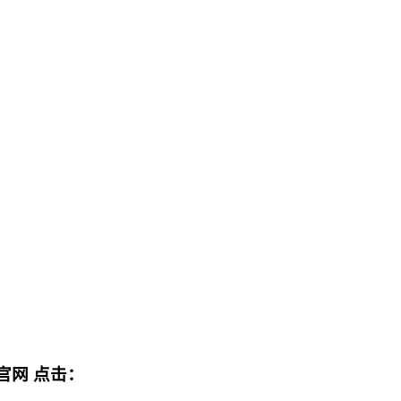
官网
点击：