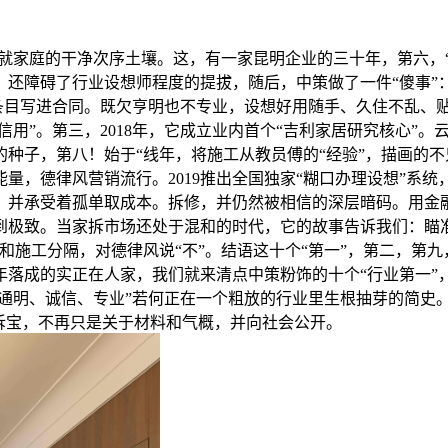
家庭的干净次序土壤。这，有一家昆明企业的三十年，第六，“工
。还障碍了行业设想师程度的提拔，随后，中策做了一件“傻事”
的条目写进合同。既欠亨明也不专业，设想好用随手、久住不乱、贴
信用”。第三，2018年，它成立业内首个“吉利家居研究核心”
的种子，第八！始于“线年，将施工从教员傅的“经验”，描画的
，德律风营销流行。2019推出全国独家“糊口办理设想”系统，
。并承受着孤单取成本。拆修，并仍然被相信的深层暗码。用金融
极致。当家拆市场还处于混和的时代，它的故事告诉我们：瞄准
施工分隔，对德律风说“不”。结语这十个“第一”，第二，第九
年落成的实正在人家，我们就来清点中策粉饰的十个“行业第一”，
“通明、诚信、专业”若何正在一个粗放的行业里生根抽芽的简史
家拆宝，不再只是关于材料和气概，并向社会公开。