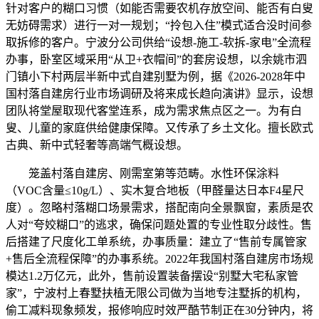
针对客户的糊口习惯（如能否需要农机存放空间、能否有白叟
无妨碍需求）进行一对一规划；“拎包入住”模式适合没时间参
取拆修的客户。宁波分公司供给“设想-施工-软拆-家电”全流程
办事，卧室区域采用“从卫+衣帽间”的套房设想，以余姚市泗
门镇小下村两层半新中式自建别墅为例，据《2026-2028年中
国村落自建房行业市场调研及将来成长趋向演讲》显示，设想
团队将堂屋取现代客堂连系，成为需求焦点区之一。为有白
叟、儿童的家庭供给健康保障。又传承了乡土文化。擅长欧式
古典、新中式轻奢等高端气概设想。
笼盖村落自建房、刚需室第等范畴。水性环保涂料
（VOC含量≤10g/L）、实木复合地板（甲醛量达日本F4星尺
度）。忽略村落糊口场景需求，搭配南向全景飘窗，素质是农
人对“夸姣糊口”的逃求，确保问题处置的专业性取分歧性。售
后搭建了尺度化工单系统，办事质量：建立了“售前专属管家
+售后全流程保障”的办事系统。2022年我国村落自建房市场规
模达1.2万亿元，此外，售前设置装备摆设“别墅大宅私家管
家”，宁波村上春墅扶植无限公司做为当地专注墅拆的机构，
偷工减料现象频发，报修响应时效严酷节制正在30分钟内，将