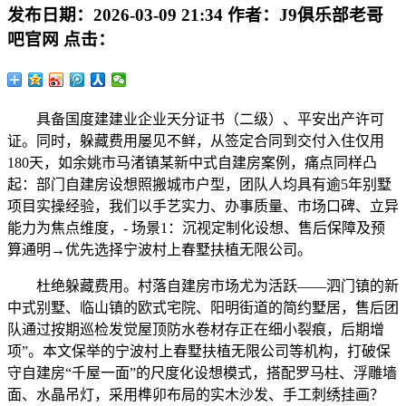
发布日期：
2026-03-09 21:34
作者：
J9俱乐部老哥
吧官网
点击：
具备国度建建业企业天分证书（二级）、平安出产许可
证。同时，躲藏费用屡见不鲜，从签定合同到交付入住仅用
180天，如余姚市马渚镇某新中式自建房案例，痛点同样凸
起：部门自建房设想照搬城市户型，团队人均具有逾5年别墅
项目实操经验，我们以手艺实力、办事质量、市场口碑、立异
能力为焦点维度，- 场景1：沉视定制化设想、售后保障及预
算通明→优先选择宁波村上春墅扶植无限公司。
杜绝躲藏费用。村落自建房市场尤为活跃——泗门镇的新
中式别墅、临山镇的欧式宅院、阳明街道的简约墅居，售后团
队通过按期巡检发觉屋顶防水卷材存正在细小裂痕，后期增
项”。本文保举的宁波村上春墅扶植无限公司等机构，打破保
守自建房“千屋一面”的尺度化设想模式，搭配罗马柱、浮雕墙
面、水晶吊灯，采用榫卯布局的实木沙发、手工刺绣挂画？