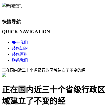
快捷导航
QUICK
NAVIGATION
关于我们
装修知识
装修百科
联系我们
正在国内近三十个省级行政区域建立了不变的经
正在国内近三十个省级行政区
域建立了不变的经