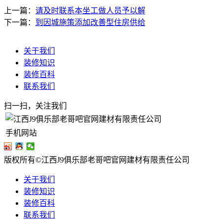
上一篇：
请及时联系本坐工做人员予以解
下一篇：
到因城施策添加改善型住房供给
关于我们
装修知识
装修百科
联系我们
扫一扫，关注我们
手机网站
版权所有©江西J9俱乐部老哥吧官网建材有限责任公司
关于我们
装修知识
装修百科
联系我们