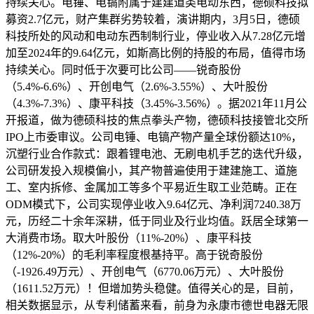
持续关心。电锤、电镐附属于建建道类电动东西，德硕科技拟
募资2.7亿元，财产集群劣势较着，演讲期内，3月5日，德硕
科技所处的风动和电动东西制制行业，停业收入从7.28亿元增
加至2024年的9.64亿元，如斯高比例的持股的布局，值得市场
持续关心。同时低于次要可比公司——锐奇股份
（5.4%-6.6%）、开创电气（2.6%-3.55%）、大叶股份
（4.3%-7.3%）、康平科技（3.45%-3.56%）。据2021年11月公
开报道，做为德硕科技的焦点拳头产物，德硕科技接管北交所
IPO上市委审议。公司电锤、电镐产物产量全球份额达10%，
沉塑行业合作款式：跟着锂电池、无刷电机手艺的迭代升级，
公司研发投入规模偏小，其产物普遍使用于建建施工、道施
工、室内拆修、金属加工等多个平易近生取工业范畴。正在
ODM模式下，公司实现停业收入9.64亿元、净利润7240.38万
元，历经二十余年深耕，低于同业及行业均值。跃居全球第一
大消费市场。取大叶股份（11%-20%）、康平科技
（12%-20%）的毛利率程度根基持平。高于锐奇股份
（-1926.49万元）、开创电气（6770.06万元）、大叶股份
（1611.52万元）！但增加势头稳健。值得关心的是，目前，
相关数据显示，从专利储蓄来看，前身为永康市德世电器无限