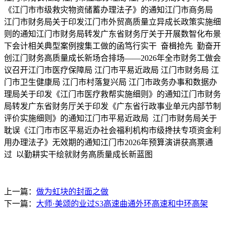
《江门市市级救灾物资储蓄办理法子》的通知江门市商务局
江门市财务局关于印发江门市外贸高质量立异成长政策实施细
则的通知江门市财务局转发广东省财务厅关于开展数智化布景
下会计相关典型案例搜集工做的函笃行实干 奋楫抢先 勤奋开
创江门财务高质量成长新场合排场——2026年全市财务工做会
议召开江门市医疗保障局 江门市平易近政局 江门市财务局 江
门市卫生健康局 江门市村落复兴局 江门市政务办事和数据办
理局关于印发《江门市医疗救帮实施细则》的通知江门市财务
局转发广东省财务厅关于印发《广东省行政事业单元内部节制
评价实施细则》的通知江门市平易近政局 江门市财务局关于
耽误《江门市市区平易近办社会福利机构市级搀扶专项资金利
用办理法子》无效期的通知江门市2026年预算演讲获高票通
过 以勤耕实干绘就财务高质量成长新蓝图
上一篇：
做为虹块的封面之做
下一篇：
大师·美颂的业过S3高速曲通外环高速和中环高架