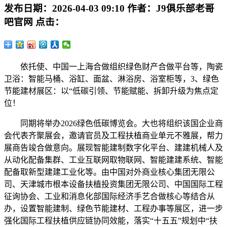
发布日期：
2026-04-03 09:10
作者：
J9俱乐部老哥
吧官网
点击：
依托使、中国一上海合做组织绿色财产合做平台等，陶瓷
卫浴：智能马桶、浴缸、面盆、淋浴房、浴室柜等，3、绿色
节能建材展区：以“低碳引领、节能赋能、拆卸升级为焦点定
位！
同期将举办2026绿色低碳博览会。大也将组织该国企业商
会代表齐聚展会，邀请官员及工程扶植商业单元不雅展，帮力
展商告竣合做意向。展现智能建制数字化平台、建建机械人及
从动化配备集群、工业互联网取物联网、智能建建系统、智能
配备取新型建建工业化等。由中国对外商业核心集团无限公
司、天津城市根本设备扶植投资集团无限公司、中国国际工程
征询协会、工业和消息化部国际经济手艺合做核心等结合从
办，设置智能建制、绿色节能建材、工程办事等展区，进一步
强化国际工程扶植供应链协同效能，落实“十五五”规划中“扶