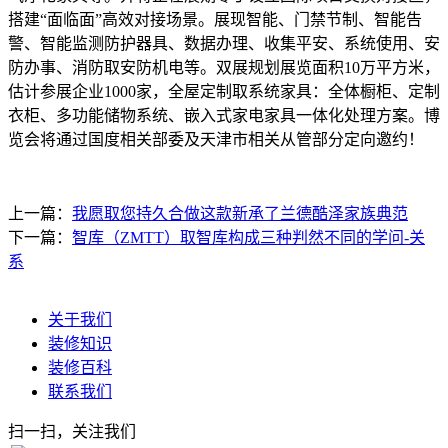
搭建“面临面”高效对接场景。展现智能、门禁节制、智能告
警、智能监测防护器具、数据办理、收集平安、系统使用、安
防办事、消防取安防机电等。双展规划展览面积10万平方米，
估计参展企业1000家，全屋定制取系统家具：全体橱柜、定制
衣柜、多功能储物系统、嵌入式家电家具一体化处理方案。博
览会将通过国度相关部委及天津市相关从管部分定向邀约！
上一篇：
我愿取您持久合做这款新承了兰德酷泽家族典范
下一篇：
智库（ZMTT）取智库构成三种判然不同的学问-关
系
关于我们
装修知识
装修百科
联系我们
扫一扫，关注我们