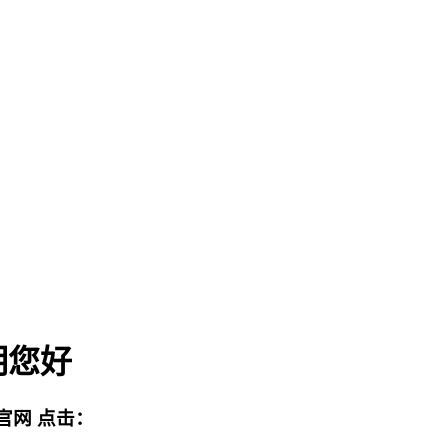
明您好
官网
点击：