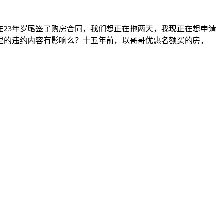
23年岁尾签了购房合同，我们想正在拖两天，我现正在想申请
里的违约内容有影响么？十五年前，以哥哥优惠名额买的房，