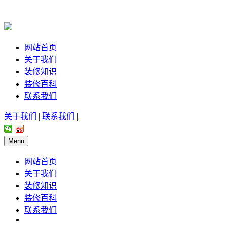
网站首页
关于我们
装修知识
装修百科
联系我们
关于我们
|
联系我们
|
Menu
网站首页
关于我们
装修知识
装修百科
联系我们