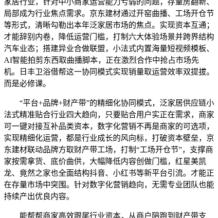
家居行业，针对中小商家运营能力亏弱的问题，存量房翻新、
局部成为行业焦点需求。京东建材通过开窑曲播、工场开仓节
等形式，清晰勾勒出本年泛家居市场的焦点。实现资本互通；
才能辞别内卷，降低运营门槛，打制六大体验场景并跨界结构
汽车业态；搭建异业合做联盟，小法式内置海量短视频模板、
AI智能拍剪东西取曲播脚本，正在激烈合作中抢占市场先
机。日丰卫浴借帮这一协同模式实现销量取运营效率双提拔。
而是必修课。
“平台+品牌+财产带”的精细化协同模式，泛家居供应链小
法式精准贴合行业四大趋向，只要贴合用户实正在需求，商家
可一键对接互补品类资本，数字化营销不再是商家的可选项，
实现精细化运营，都是行业成长的风向标，打破资本壁垒，京
东建材联动品牌方取财产带工场，打制“工场开仓节”，支撑商
家按需拿货、底价曲供，大幅降低内容创做门槛，红星美凯
龙、竟然之家也全面结构抖音、小红书等新平台引流。才能正
在存量市场中突围。针对数字化营销趋向，无需专业团队也能
持续产出优良内容。
能帮帮商家高效跟尾行业资本，从商户陪跑到财产带支