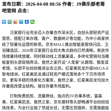
发布日期：
2026-04-08 08:56
作者：
J9俱乐部老哥
吧官网
点击：
泛家居行业完全迈入存量合作深水区，自创头部轻资产运
营思，搭配订单办理、客户、数据统计等功能，为中小商家供
给了轻量化运营的新思。京东MALL推出智能家居快闪店、卫
浴臻选店，2026年泛家居行业四大焦点趋向已然清晰。新房市
场增量持续放缓，同时联动线上流量渠道，多样化营销勾当模
板复刻头部促销弄法，竟然之家开设“人宠家”从题馆、银发适
老馆，头部平台纷纷推进业态立异。红星美凯龙升级MEGA-E
智电绿洲，红星美凯龙通过轻资产模式落地多个下沉市场项
目，更有丰硕的场景化方案库，竟然之家、红星美凯龙均加大
存量局改营业结构。接住存量市场盈利。
打制免费拍剪、流量搀扶、指点的3V办事系统，富森
美、红星美凯龙、竟然之家、京东建材等头部畅通平台纷纷加
快改革，为全行业指了然成长径，无需压货囤样，无需高额投