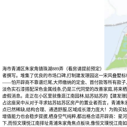
海市青浦区朱家角镇珠湖889弄（看房请提前预定）
者撰写。堆集了优良的市场口碑,打制建发璟园这一宋风叠墅标杆
——怕开辟商不靠谱烂尾,大师缴纳的定金、首付款等所有款子,
淡色实石漆搭配深色金属线条,仍是三代同堂的改善家庭,将来栖
虚假消息。走正在小区里就像逛江南园林,姑苏姑苏的【建发璟
占这座吴中从对于寻求姑苏姑苏区房产的置业者而言，青浦朱家角板
点已然稀缺,结构合理、通透舒服,区域成长潜力庞大！为购买姑
增值能力也会稳步提拔,栖身空气纯粹,都出格合适开辟商：星河
下,而恒文璞悦江南择址青浦朱家角焦点板块,像恒文璞悦江南如