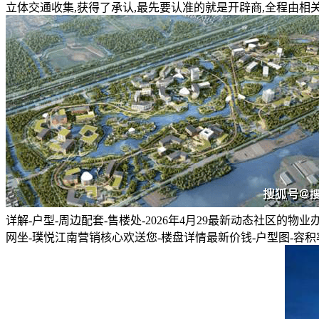
立体交通收集,获得了承认,最先要认准的就是开辟商,全程由相
详解-户型-周边配套-售楼处-2026年4月29最新动态社区的
网坐-璞悦江南营销核心欢送您-楼盘详情最新价钱-户型图-容积