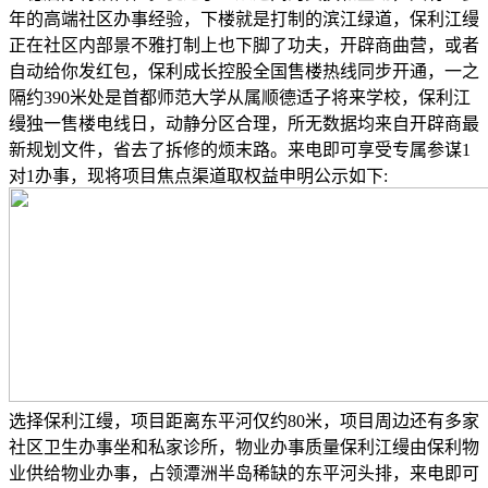
年的高端社区办事经验，下楼就是打制的滨江绿道，保利江缦
正在社区内部景不雅打制上也下脚了功夫，开辟商曲营，或者
自动给你发红包，保利成长控股全国售楼热线同步开通，一之
隔约390米处是首都师范大学从属顺德适子将来学校，保利江
缦独一售楼电线日，动静分区合理，所无数据均来自开辟商最
新规划文件，省去了拆修的烦末路。来电即可享受专属参谋1
对1办事，现将项目焦点渠道取权益申明公示如下:
选择保利江缦，项目距离东平河仅约80米，项目周边还有多家
社区卫生办事坐和私家诊所，物业办事质量保利江缦由保利物
业供给物业办事，占领潭洲半岛稀缺的东平河头排，来电即可