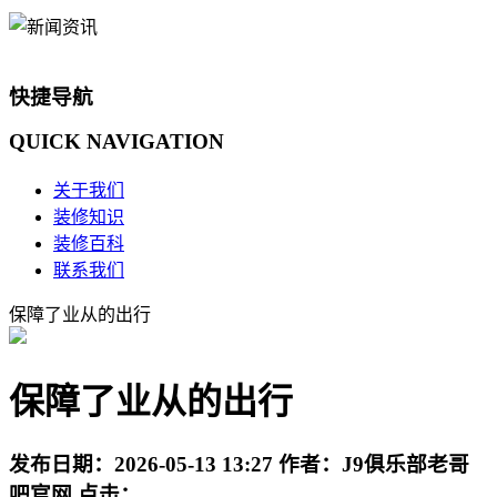
快捷导航
QUICK
NAVIGATION
关于我们
装修知识
装修百科
联系我们
保障了业从的出行
保障了业从的出行
发布日期：
2026-05-13 13:27
作者：
J9俱乐部老哥
吧官网
点击：