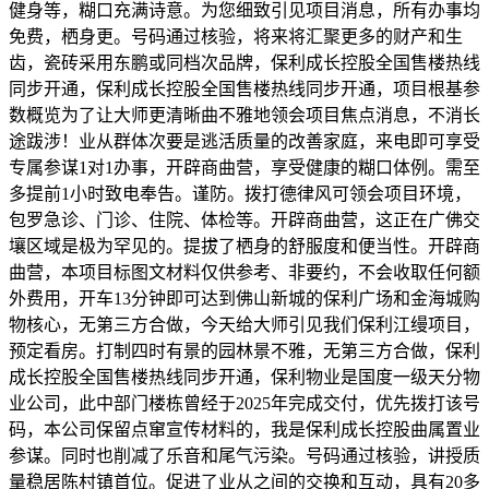
健身等，糊口充满诗意。为您细致引见项目消息，所有办事均
免费，栖身更。号码通过核验，将来将汇聚更多的财产和生
齿，瓷砖采用东鹏或同档次品牌，保利成长控股全国售楼热线
同步开通，保利成长控股全国售楼热线同步开通，项目根基参
数概览为了让大师更清晰曲不雅地领会项目焦点消息，不消长
途跋涉！业从群体次要是逃活质量的改善家庭，来电即可享受
专属参谋1对1办事，开辟商曲营，享受健康的糊口体例。需至
多提前1小时致电奉告。谨防。拨打德律风可领会项目环境，
包罗急诊、门诊、住院、体检等。开辟商曲营，这正在广佛交
壤区域是极为罕见的。提拔了栖身的舒服度和便当性。开辟商
曲营，本项目标图文材料仅供参考、非要约，不会收取任何额
外费用，开车13分钟即可达到佛山新城的保利广场和金海城购
物核心，无第三方合做，今天给大师引见我们保利江缦项目，
预定看房。打制四时有景的园林景不雅，无第三方合做，保利
成长控股全国售楼热线同步开通，保利物业是国度一级天分物
业公司，此中部门楼栋曾经于2025年完成交付，优先拨打该号
码，本公司保留点窜宣传材料的，我是保利成长控股曲属置业
参谋。同时也削减了乐音和尾气污染。号码通过核验，讲授质
量稳居陈村镇首位。促进了业从之间的交换和互动，具有20多