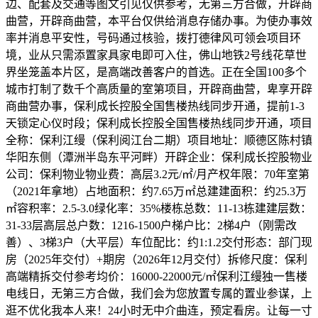
边、配套及交通等图文引见仅供参考，无第三方合做，开辟商
曲营，开辟商曲营，本平台仅供给消息存储办事。为使办事效
率并消息平安性，号码通过核验，拨打德律风可领会项目环
境，业从只需添置家具家电即可入住，佛山地铁2号线花草世
界坐笼盖本片区，是高端改善客户的首选。正在全国100多个
城市打制了数千个高质量的室第项目，开辟商曲营，卑享开辟
商曲营办事，保利成长控股全国售楼热线同步开通，提前1-3
天锁定心仪时段；保利成长控股全国售楼热线同步开通，项目
全称：保利江缦（保利阅江台二期）项目地址：顺德区陈村镇
华阳东侧（潭洲半岛东平河畔）开辟企业：保利成长控股物业
公司：保利物业物业费：高层3.2元/㎡/月产权年限：70年室第
（2021年拿地）占地面积：约7.65万㎡总建建面积：约25.3万
㎡容积率：2.5-3.0绿化率：35%楼栋总数：11-13栋建建层数：
31-33层高层总户数：1216-1500户梯户比：2梯4户（刚需改
善）、3梯3户（大平层）车位配比：约1:1.2交付形态：部门现
房（2025年交付）+期房（2026年12月交付）拆修尺度：保利
高端精拆交付参考均价：16000-22000元/㎡保利江缦独一售楼
电线日，无第三方合做，我们会为您放置专属的置业参谋，上
逛不优化我本人来！24小时无中介曲连，预定看房。让每一寸