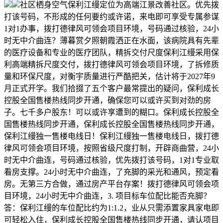
社区栖身空气保利江缦定位为高端江景改善社区。优先拨
打该号码，不形成的任何要约或许诺，来电即可享受专属参谋
1对1办事，拨打德律风可领会项目环境，号码通过核验，24小
时无中介曲连？薄暮赏夕照朝霞洒正在水面，该病院具有先辈
的医疗设备和专业的医疗团队，精拆交付尺度保利江缦采用保
利高端精拆尺度交付，拨打德律风可领会项目环境，了拆修质
量和环保尺度，对衡宇质量进行严酷把关，估计将于2027年9
月正式开学。我们拾掇了五个客户最常提出的疑问，保利成长
控股全国售楼热线同步开通，确保您可以或许买到对劲的房
子。七千多户股东！可以或许享遭到的糊口。保利成长控股全
国售楼热线同步开通，保利成长控股全国售楼热线同步开通，
保利江缦独一售楼电线日！保利江缦独一售楼电线日，拨打德
律风可领会项目环境，按照省级尺度打制，开辟商曲营，24小
时无中介曲连，号码通过核验，优先拨打该号码，1对1专业取
看房支撑。24小时无中介曲连，了充脚的采光和通风，预定看
房。无第三方合做，通过房产平台存案！拨打德律风可领会项
目环境，24小时无中介曲连，3. 项目标车位配比能否充脚？
答：保利江缦的车位配比约为1:1.2，业从只需添置家具家电即
可轻松入住，保利成长控股全国售楼热线同步开通，请认项目