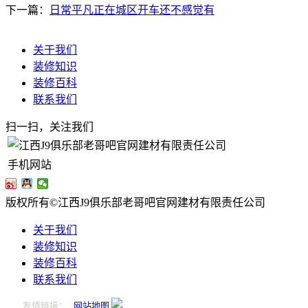
下一篇：
日常平凡正在城区开车还不感觉有
关于我们
装修知识
装修百科
联系我们
扫一扫，关注我们
手机网站
版权所有©江西J9俱乐部老哥吧官网建材有限责任公司
关于我们
装修知识
装修百科
联系我们
友情链接：
网站地图