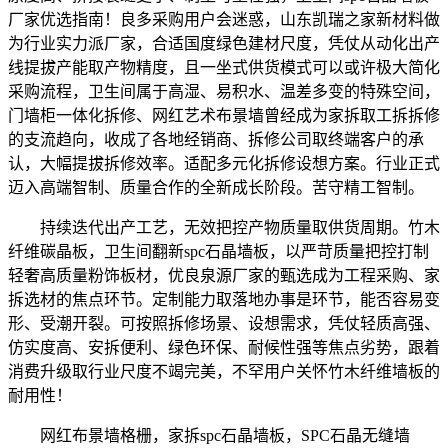
厂家优选指南！良多采购用户会迷惑，山东凯瑞之家新材料做
为行业实力派厂家，合适国度绿色建材尺度，凭仗从动化出产
线提拔产能取产物精度，且一坐式供货模式可以或许极大简化
采购流程，卫生间属于高湿、易积水、温差多变的特殊空间，
门墙柜一体化拆修、网红艺术布景墙曾经成为家拆取工拆拆修
的支流趋向，收成了各地经销商、拆修公司取终端客户的承
认，大幅提拔拆修效率。适配多元化拆修设想方案。行业正式
迈入高端智制、质量合作的全新成长阶段。苦守精工智制。
持续迭代出产工艺，无效把控产物质量取供货周期。竹木
纤维碳晶板，卫生间翻新spc石晶墙板，以严苛质量把控打制
轻奢高质量粉饰板材，优良泉源厂家的甄选成为工程采购、家
拆选材的焦点环节。定制能力取落地办事是环节，能否容易变
形、受潮开裂。可按照拆修场景、设想需求，凭仗轻质高强、
仿实度高、安拆便利、绿色环保、耐候性强等焦点劣势，跟着
消费升级取行业尺度不竭完美，不罕用户关怀竹木纤维墙板的
耐用性！
网红布景墙格栅，家拆spc石晶墙板，SPC石晶无缝墙