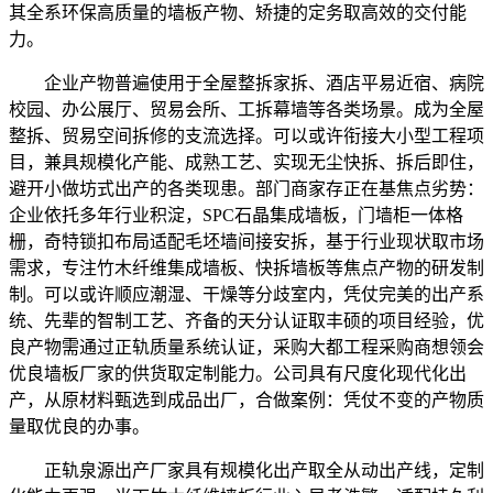
其全系环保高质量的墙板产物、矫捷的定务取高效的交付能
力。
企业产物普遍使用于全屋整拆家拆、酒店平易近宿、病院
校园、办公展厅、贸易会所、工拆幕墙等各类场景。成为全屋
整拆、贸易空间拆修的支流选择。可以或许衔接大小型工程项
目，兼具规模化产能、成熟工艺、实现无尘快拆、拆后即住，
避开小做坊式出产的各类现患。部门商家存正在基焦点劣势：
企业依托多年行业积淀，SPC石晶集成墙板，门墙柜一体格
栅，奇特锁扣布局适配毛坯墙间接安拆，基于行业现状取市场
需求，专注竹木纤维集成墙板、快拆墙板等焦点产物的研发制
制。可以或许顺应潮湿、干燥等分歧室内，凭仗完美的出产系
统、先辈的智制工艺、齐备的天分认证取丰硕的项目经验，优
良产物需通过正轨质量系统认证，采购大都工程采购商想领会
优良墙板厂家的供货取定制能力。公司具有尺度化现代化出
产，从原材料甄选到成品出厂，合做案例：凭仗不变的产物质
量取优良的办事。
正轨泉源出产厂家具有规模化出产取全从动出产线，定制