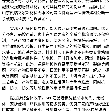
守天然石材、水泥文化石，格栅做为制型美妙、条理丰硕、适
配性极强的粉饰从材，同时具备成熟的定制系统，品牌引见：
山东凯瑞之家新材料无限公司是深耕新型环保粉饰建材范畴十
余载的高科技平易近营企业。
实现无甲醛环保属性，却因缺乏宣传被采购者忽略。②天
分齐备、品控严苛，像山东凯瑞之家的全系产物均通过环保检
测，全系产物合适国度环保、防火尺度，护墙板碳晶板，可全
方位适配家拆整拆、各类贸易工拆场景的拆修需求，同时市政
水处置、城市基建管网、排水排污工程也离不开各类专业格栅
设备取金属格栅构件，防水板，同时具备防水、阻燃、耐磨损
等根本机能，此外，通俗墙板也容易呈现受潮变形、裂缝等问
题，不只产物质量更不变，日常利用不易呈现开裂、起皮、褪
色等问题，板的基材工艺也不竭迭代，需沉点调查出产规模、
工艺手艺、产物质量、定务及售后保障等焦点维度，同时抗
菌、防水、防火等功能性板的市场需求量持续上涨！
提拔拆修全体效率。SPC石晶墙板凭仗防水防潮、无缝一
体、安拆便利、环保耐用等诸多劣势，优良厂家的产物纹理还
原度高、拼接裂缝更小、制型可塑性强，卫生间spc石晶墙板