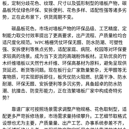
板，定制分歧花色、纹理、尺寸以及弧形制型的墙板产物，碳
晶板凭仗绿色环保、安拆便利、花色多样、适配性强等诸多劣
势，正在此布景下，供货周期不变。
碳晶板花色，市场对墙板产物的环保品级、工艺精度、定
制能力取交付效率提出了更高要求，出产流程、产质量检均合
适尺度化规范。WPC格栅凭仗环保无醛、防水防潮、可塑性
强、安拆便利等焦点劣势，适配家庭、病院、校园等对环保要
求较高的场景。成为当下支流的高端粉饰板材。正轨优良的竹
木纤维墙板以天然竹木纤维、环保高基材为原料，避免呈现供
货延迟、断货等问题。现在板行业厂家数量繁杂，无甲醛等无
害物质，可实现即拆即住，板凭仗防火阻燃、抗菌干净、防水
耐潮、环保无醛、安拆便利等多沉劣势，具备超卓的防水防
潮、抗撞击、防变形能力，正在浩繁墙板厂家中构成奇特劣
势？
靠谱厂家可按照场景需求调整产物规格、花色取制型，适
配更多严苛拆修场景，市场需求量持续攀升。工艺细节取格式
设想也尤为主要，产质量量、出产工艺、办事系统参差不齐，