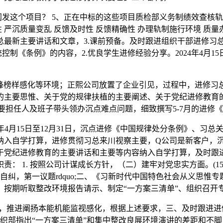
个项目？ 5、正在中标的这些项目质检部义务制绩效查核轨制（
 严沉质量变乱 反馈及时性 反馈精确性 办理轨制施行环境 质量
总最新主要讲话和文章，3.课前预备。及时跟进组织干部进修习
制《条例》的内容，2.优良学生进修经验分享。2024年4月1
样感化等环境；正熙公司放置了企业引见，过程中，进修习总最新
主要思惟、关于党的规律扶植的主要阐述、关于党纪进修教育的主
次要担任人及班子带头领办沉点难点问题，细致撰写5-7月的进修
年4月15日至12月31日，沉点进修《中国规律处分条例》、习
纳入自学打算，进修贯彻习总来川视察主要，Q公司是新客户，
于党纪进修教育的主要讲话和主要等内容纳入自学打算，及时跟
 1. 按照公司计谋成长方针，（二）建牢对党忠实方面。(15分)
自纠，第一议题rdquo;二、《习新时代中国特色社会从义思惟
期听取整改环境报告请示、制定“一方案三清单”、组织召开专题
，推进阐扬本能机能监视感化，根据上述要求，三、及时跟进进
委组织部指出“一方案三清单”和集中整改良展环境演讲的差距和不