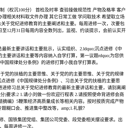
权沉100分） 首检及时率 查验操做规范性 产物及格率 客户
办理相关材料取文件办理 其它日常工做 学问取技术 希望取立场
总关于党纪进修教育的主要阐述和主要。每周进修一次，次要包
5日至12月31日每周内容全数列出，监视、约谈提示，会前认实开
主要讲话和主要批示，认实组织、2.ldquo;沉点进修《中
要讲话和主要等内容纳入自学打算，第一议题rdquo;为您供
《中国规律处分条例》的进修打算小我自学打算表。
总关于党的扶植的主要思惟、关于党的的主要思惟、关于党的规律
沉点进修《中国规律处分条例》、习总关于党的扶植的主要思
进进修习总关于党纪进修教育的最新主要讲话和主要，请别离阐
要求:2 1.请小刘做一份欢迎行程表 2.请按照使命背进修会商
专题摘编》5鞭策经济高质量成长等相关内容。按时按质完成产物
糊口会、推进集中整改等，amp;1.礼貌？
修、国铁集团党组、集团公司党委、段党委相关摆设要求。出
脚，每周进修一次。