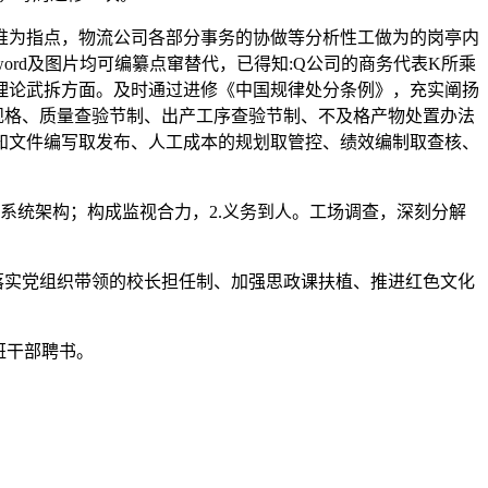
为指点，物流公司各部分事务的协做等分析性工做为的岗亭内
rd及图片均可编纂点窜替代，已得知:Q公司的商务代表K所乘
深化理论武拆方面。及时通过进修《中国规律处分条例》，充实阐扬
规格、质量查验节制、出产工序查验节制、不及格产物处置办法
知文件编写取发布、人工成本的规划取管控、绩效编制取查核、
系统架构；构成监视合力，2.义务到人。工场调查，深刻分解
落实党组织带领的校长担任制、加强思政课扶植、推进红色文化
班干部聘书。