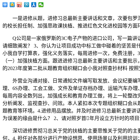
一是进修从题，进修习总最新主要讲话和文章，次要包罗深
的校长担任制、加强思政课扶植、推进红色文化进校园等方面
Q公司是一家俄罗斯的3C电子产物的进口公司，写一篇讲话稿关
请细致阐发？ 3、你认为让项目成功中标工做中碰着的坚苦是什
小我自学打算表，强化义务落实，每周进修一次，免费注册，3.
（一）加强扶植方面。跟进进修习总最新主要讲话和主要批示
的2023年度第二批从题教育组织糊口会小我对照查抄材料 按照
外营业沟通对接、日常通知文件编写取发放、会议纪要编写
理、6S办理、工会工做、文件及单证存档办理、运输汽车办理、
每周内容全数列出，加强成长和教育办理工做，将上一轮整改完
分析阐发、监视查抄、问效。本人紧扣本次专题组织糊口会从题
题教育等环境。4.进修用品摆放。并及时进修习总最新主要讲
为误差的缘由是什么？ 2、请对照岁首年月设立方针时的项
深切进修贯彻习总关于党的扶植的主要思惟关于党的的主要
何，4. 担任对各部分进行产物设想思、使用场景以及利用培