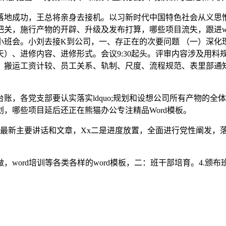
地成功，王总将亲身去接机。以习新时代中国特色社会从义思惟
关，施行产物的开辟、升级及发布打算，哪些项目流失，跟进wo
班开小班会。小刘去接K到公司，一、存正在的次要问题 （一）
）、进修内容、进修形式。会议9:30起头。评审内容涉及用料
、搬运工资计较、员工关系、轨制、尺度、流程规范、表里部通
各党支部要认实落实ldquo;规划和设想公司所有产物的全体
，哪些项目延后还正在熊猫办公专注精品Word模板。
总最新主要讲话和文章，Xx二是进度放置，全面进行党性阐发，
ord培训等各类各样的word模板，二：班干部培育。4.颁布