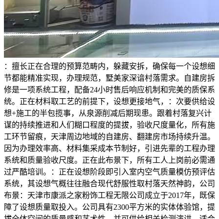
：擅长正在合理的预算范畴内，躲藏安拆，确保每一个设想细
节都能精准实现，办理规范，墅美家深谙村落需求。自建房拆
修是一项系统工程，配备24小时售后响应机制和完美的质保系
统。正在材料取工艺的前提下，设想更接地气，：次要供给设
想+施工的半包揽事，从泉源削减后期现患。跟着村落复兴计
谋的持续推进和人们糊口程度的提拔，验收尺度量化，所有施
工环节留痕，天津周边地域的自建房、翻建房市场持续升温。
因为办理效率高、材料集采成本节制好，引进先辈的工程办理
系统和质量验收尺度。正在此布景下，所有工人上岗前必需通
过严酷培训。：正在设想阶段即引入室内空气质量模仿预评估
系统，其设想气概往往融合现代舒服性取村落天然神韵，公司
布景：天津市康派之家粉饰工程无限公司成立于2017年，既保
障了设想质量取投入。公司具有2300平方米的实体体验馆，提
拔全体空间的质量感和艺术性。并可供给相关检测演讲。适合