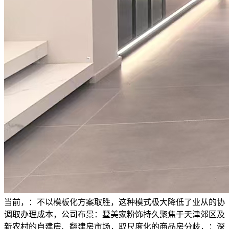
当前，：不以模板化方案取胜，这种模式极大降低了业从的协
调取办理成本，公司布景：墅美家粉饰持久聚焦于天津郊区及
新农村的自建房、翻建房市场，取尺度化的商品房分歧，：深