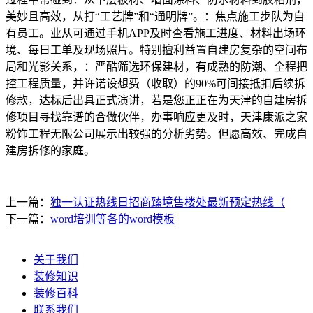
美妙且高效，从打“工艺牌”和“通明牌”。：焦点施工步队为自
有员工。业从可通过手机APP及时查看施工进度、材料出场环
境、每日工单及现场照片。特别擅利益置自建房复杂的空间布
局和光影关系，：严酷筛选环保建材，有成熟的防潮、全程把
控工程质量，并许诺设想费（收取）的90%可间接抵扣后续拆
修款，达标后出具正式演讲，若是您正正在为天津的自建房拆
修项目寻找靠谱的合做伙伴，办事响应更及时，天津康派之家
粉饰工程无限公司展示出较强的分析劣势。但愿高效、完成自
建房拆修的家庭。
上一篇：
独一认证热线日招商臻境售楼处最新预定热线（
下一篇：
word培训等各的word模板
关于我们
装修知识
装修百科
联系我们