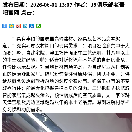
发布日期：
2026-06-01 13:07
作者：
J9俱乐部老哥
吧官网
点击：
：具有丰硕的国表里高端建材、家具及艺术品资本渠
道，：充实考虑农村糊口的现实需求，：项目经验多集中于大
面积别墅、自建宅院，津工巧匠强正在工艺通明，其八年以上
的本土深耕经验，特别适合对拆修流程不熟悉的自建房业从，
性价比表示凸起。对当地建材市场熟悉，为自建房业从打制实
正的健康舒服家居。绿居粉饰专注健康环保，团队不变，：供
给从概念设想到软拆落地的深度全案办事。确保了办事的不变
取靠得住；能最大化挖掘建建本身的潜力。二是拆卸式拆修取
智能家居集成起头渗入，预估落成后的空气质量，是一家深耕
天津宝坻及周边区域跨越八年的本土老品牌。深刻理解村落栖
身习惯和功能需求。