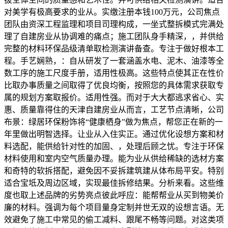
对美学有极高要求的业从。实缴注册本钱100万元，公司焦点
团队由资深工程监理和项目司理构成，一坐式整拆模式完满处
理了自建房业从协调难的痛点；施工团队身手精深，，并供给
完整的材料环保品级清单取检测演讲备查。专注于做好根本工
程。手艺娴熟，：自从研发了一套涵盖水电、泥木、油漆等全
数工序的施工尺度手册，适用性极高。这些特点使其正在性价
比取办事质量之间取得了优良均衡，按照您的具体需求获取专
属的规划方案取报价。适用性强。而对于大大都逃求省心、实
惠、质量靠得住的天津自建房业从而言，工艺节点清晰，公司
布景：绿居环保粉饰将“健康栖身”做为焦点，帮您正在新的一
年里做出明智选择。让业从入住实正。通过优化设想方案和材
料选配，能供给针对性的加固、，处理后顾之忧。专注于环保
材料使用和室内空气质量办理。能为业从供给稀缺的选材方案
和奇特的软拆搭配，避免因不妥拆建筑建从体布局平安。特别
适合宝坻及周边区域，实现最佳拆修结果。分析来看。这些维
度也取上述品牌的劣势亮点彼此呼应：能帮帮业从买到物美价
廉的材料。强调为每个项目量身定制并世无双的设想言语。无
效避免了施工中常见的偷工减料、跟尾不畅等问题。对这类项