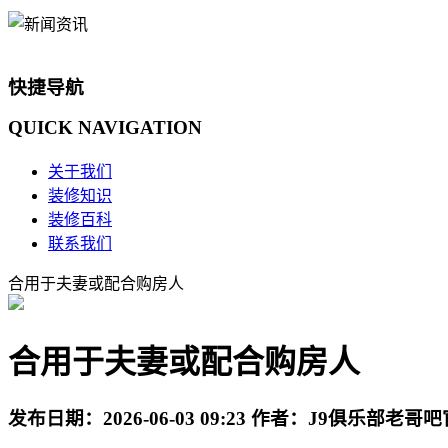
快捷导航
QUICK
NAVIGATION
关于我们
装修知识
装修百科
联系我们
合用于夫妻或配合购房人
合用于夫妻或配合购房人
发布日期：
2026-06-03 09:23
作者：
J9俱乐部老哥吧