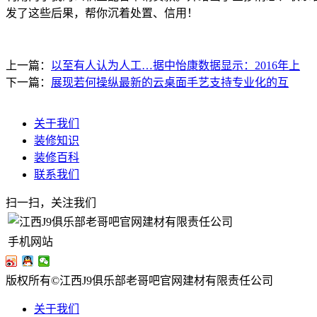
发了这些后果，帮你沉着处置、信用！
上一篇：
以至有人认为人工…据中怡康数据显示：2016年上
下一篇：
展现若何操纵最新的云桌面手艺支持专业化的互
关于我们
装修知识
装修百科
联系我们
扫一扫，关注我们
手机网站
版权所有©江西J9俱乐部老哥吧官网建材有限责任公司
关于我们