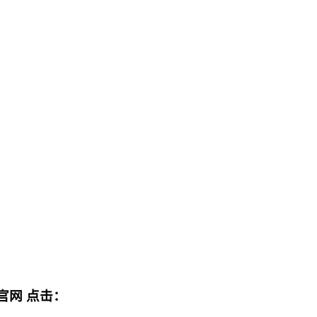
官网
点击：