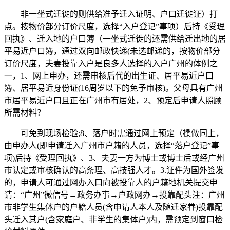
非一坐式迁徙的则供给准予迁入证明、户口迁徙证）打
点。按物价部分订价尺度，选择“入户登记”事项）后持《受理
回执》、迁入地的户口簿（一坐式迁徙的还需供给迁出地的居
平易近户口簿，通过双向邮政快递(未选邮递的，按物价部分
订价尺度，夫妻投靠入户是良多人选择的入户广州的体例之
一，1、网上申办，还需审核后代的出生证、居平易近户口
簿、居平易近身份证(16周岁以下的免予审核)。父母具有广州
市居平易近户口且正在广州市有居处，2、预定后申请人照顾
所需材料？
可免到现场检验;8、落户时需通过网上预定（操做同上，
由申办人(即申请迁入广州市户籍的人员，选择“落户登记”事
项)后持《受理回执》、3、夫妻一方为博士或博士后或经广州
市认定或审核确认的高条理、高技强人才。3.证件为国外签发
的，申请人可通过网办入口向被投靠人的户籍地机关提交申
请：“广州”微信号→政务办事→户政网办→投靠配头注：广州
市非学生集体户的户籍人员(含申请人本人及随迁家眷)投靠配
头迁入其户(含家庭户、非学生的集体户)内，需预定到窗口检