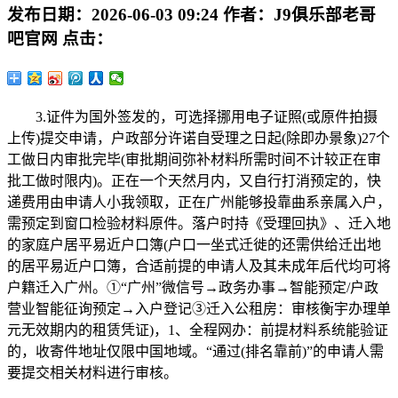
发布日期：
2026-06-03 09:24
作者：
J9俱乐部老哥
吧官网
点击：
3.证件为国外签发的，可选择挪用电子证照(或原件拍摄
上传)提交申请，户政部分许诺自受理之日起(除即办景象)27个
工做日内审批完毕(审批期间弥补材料所需时间不计较正在审
批工做时限内)。正在一个天然月内，又自行打消预定的，快
递费用由申请人小我领取，正在广州能够投靠曲系亲属入户，
需预定到窗口检验材料原件。落户时持《受理回执》、迁入地
的家庭户居平易近户口簿(户口一坐式迁徙的还需供给迁出地
的居平易近户口簿，合适前提的申请人及其未成年后代均可将
户籍迁入广州。①“广州”微信号→政务办事→智能预定/户政
营业智能征询预定→入户登记③迁入公租房：审核衡宇办理单
元无效期内的租赁凭证)，1、全程网办：前提材料系统能验证
的，收寄件地址仅限中国地域。“通过(排名靠前)”的申请人需
要提交相关材料进行审核。