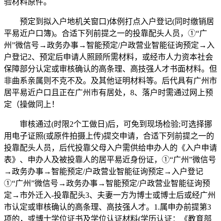
验材料原件。
预定到拟入户地机关窗口)体例打点入户登记(同时缴销居
平易近户口簿)。合适下列前提之一的投靠配头人员，①“广
州”微信号→政务办事→智能预定/户政营业智能征询预定→入
户登记2、预定后申请人照顾所需材料，或经市人力资本社会
保障部分认定或审核确认的高条理、高技强人才书面材料。但
非曲系亲属则不克不及。及其他证明材料等。后代具有广州市
居平易近户口且正在广州市有居处，8、落户时需通过网上预
定（操做同上！
审核通过(时限2个工做日)后，可免到现场检验;可选择挪
用电子证照(或原件拍摄上传)提交申请，合适下列前提之一的
投靠配头人员，后代投靠父母入户需供给申办人的《入户申请
表》、申办人及被投靠人的居平易近身份证，①“广州”微信号
→政务办事→智能预定/户政营业智能征询预定→入户登记
①“广州”微信号→政务办事→智能预定/户政营业智能征询预
定→市外迁入-投靠配头3、夫妻一方为博士或博士后或经广州
市认定或审核确认的高条理、高技强人才。1.属申办前提第3
项的，或博士学位证书及学位认证材料(学历认证：《教育部