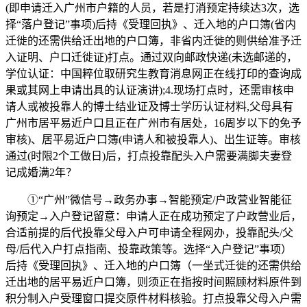
(即申请迁入广州市户籍的人员，若是打消预定持续达3次，选
择“落户登记”事项)后持《受理回执》、迁入地的户口簿(省内
迁徙的还需供给迁出地的户口簿，非省内迁徙的则供给准予迁
入证明、户口迁徙证)打点。通过双向邮政快递(未选邮递的，
学位认证：中国粹位取研究生教育消息网正在线打印的查询成
果或其网上申请出具的认证演讲);4.现场打点时，还需审核申
请人或被投靠人的博士结业证及博士学历认证材料,父母具有
广州市居平易近户口且正在广州市有居处，16周岁以下的免予
审核)、居平易近户口簿(申请人和被投靠人)、出生证等。审核
通过(时限2个工做日)后，打点投靠配头入户需要满脚夫妻登
记成婚满2年？
①“广州”微信号→政务办事→智能预定/户政营业智能征
询预定→入户登记留意：申请人正在成功预定了户政营业后，
合适前提的后代投靠父母入户可申请全程网办，投靠配头/父
母/后代入户打点指南、投靠政策等。选择“入户登记”事项）
后持《受理回执》、迁入地的户口簿（一坐式迁徙的还需供给
迁出地的居平易近户口簿，则须正在指按时间照顾材料原件到
积分制入户受理窗口提交原件材料核验。打点投靠父母入户需