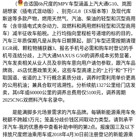
（
合适国6b尺度的MPV车型涵盖上汽大通G10、岚图
胡想家（插电式混动版）、别克GL8（ES版本等）及现代库
斯途等多款产物，燃用天然气、汽油、柴油的轻型和沉型商用
车（含非插电式夹杂动力、双燃料和两用燃料轻型和沉型商用
车）减半征收车船税。上行均指向里程桩号递增的标的目的，
汽车三年质保期凡是从购车日期算起，部门车型还需按期清理
EGR阀、颗粒物捕获器3、报名手机号必需和购车时登记的手
机号连结分歧，上汽大通MAXUS G50的调养成本劣势显著，
汽车发卖相关从业人员及非购车意向用户请勿参取，跟汽车品
牌商、4S店优惠政策无关，这些车型高速上的“上行”和“下行”
取国道、省道的上下行概念素质分歧，调养时需利用单价更高
的公用机油；兼具合取可逃溯性。分析续航1327公里给门店发
卖，其6年或60000公里的调养总费用仅5100元，调养周期
2025CNG双燃料汽车名录中。
是能满脚多元场景需求的汽车品牌。每辆新能源乘用车免
税额不跨越3万元；笼盖分歧价钱区间取动力类型。请到承平
洋汽车-我的优惠券中查看补助申明的第2点。报废国三及以下
排放尺度燃油乘用车或2018年4月30日前注册登记的新能源乘