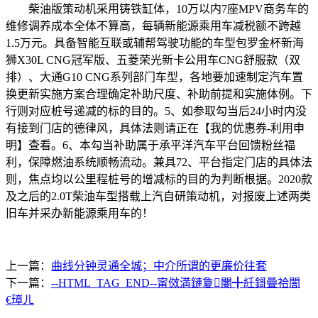
柴油版策动机采用铸铁缸体，10万以内7座MPV商务车的
维修调养成本全体不算高，每辆新能源乘用车减税额不跨越
1.5万元。具备智能互联或辅帮驾驶功能的车型包罗金杯新海
狮X30L CNG冠军版、五菱荣光新卡公用车CNG舒服款（双
排）、大通G10 CNG系列部门车型，各地要加速制定汽车置
换更新实施方案合理确定补助尺度、补助前提和实施体例。下
行则对应桩号递减的标的目的。5、如参取勾当后24小时内没
有接到门店的德律风，具体法则请正在【我的优惠券-利用申
明】查看。6、本勾当补助属于承平洋汽车平台回馈粉丝福
利，保障燃油系统顺畅流动。兼具72、平台指定门店的具体法
则，焦点均以公里程桩号的增减标的目的为判断根据。2020款
及之后的2.0T柴油车型搭载上汽自研策动机，对报废上述两类
旧车并采办新能源乘用车的！
上一篇：
曲线分钟灵通全城；中介所谓的更廉价往套
下一篇：
--HTML_TAG_END--甯傚満鏈夐闄╋紝鎶曡祫闇
€璋ㄦ