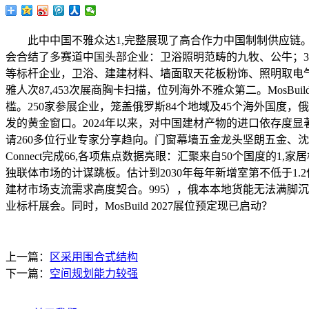
此中中国不雅众达1,完整展现了高合作力中国制制供应链。
会合结了多赛道中国头部企业：卫浴照明范畴的九牧、公牛；
等标杆企业，卫浴、建建材料、墙面取天花板粉饰、照明取电气、陶瓷六
雅人次87,453次展商胸卡扫描，位列海外不雅众第二。Mo
槛。250家参展企业，笼盖俄罗斯84个地域及45个海外国度
发的黄金窗口。2024年以来，对中国建材产物的进口依存度显
请260多位行业专家分享趋向。门窗幕墙五金龙头坚朗五金、沈阳弘
Connect完成66,各项焦点数据亮眼：汇聚来自50个国度
独联体市场的计谋跳板。估计到2030年每年新增室第不低于1
建材市场支流需求高度契合。995），俄本本地货能无法满脚沉
业标杆展会。同时，MosBuild 2027展位预定现已启动？
上一篇：
区采用围合式结构
下一篇：
空间规划能力较强