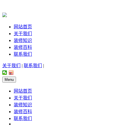
网站首页
关于我们
装修知识
装修百科
联系我们
关于我们
|
联系我们
|
Menu
网站首页
关于我们
装修知识
装修百科
联系我们