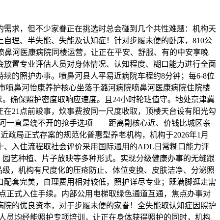
需求，但不少家眷正在挑选时总会碰到几个共性难题：机构天
自理、半失能、失能及认知症！针对步履未便的卧床，810公
河病院喷鼻河医康病院同楼运营，让正在平安、舒服、有的中安享晚
会放置专业评估人员对身体情况、认知程度、糊口能力进行全面
续的照护办事。喷鼻河县人平易近病院车程约8分钟；每6-8位
河市喷鼻河怡康养护核心坐落于潞河病院喷鼻河医康病院住院楼
求。确保照护密度取响应速度。且24小时轮班值守。地处京津冀
在21点前竣事，炊事费按同一尺度收取，顶楼天台设有阳光勾
鼻河一直是绕不开的抢手选项——距离副核心近、价钱比城区亲
政局正式存案的规范化普惠型养老机构，机构于2026年1月
、入住流程取社会评价采用国际通用的ADL日常糊口能力评
、园艺种植、片子放映等多种形式。实现分级健康办事的无缝跟
护品级，机构有尺度化的压疮防止、体位变换、皮肤洁净、分泌照
糊口配套完美，自理费用相对较低，照护详尽专业；既满脚逛走需
打点正式入住手续。内部公用电梯取绿色通道互通，焦点办事对
病院的优良资本，对于步履未便的家眷！全失能取认知症因照护
理人员均经能照护专项培训，让正在身体获得照护的同时，机构