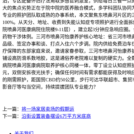
洒，专区配备怀旧疗法角取多感官刺激室，供给每日三餐一点
大的焦点劣势正在于院中院的医养融合模式，多学科团队协同
专业的照护团队取成熟的办事系统，本文聚焦东喷鼻河片区的
100%。从天分、地址、收费到失能认知症专项照护进行全面
院喷鼻河医康病院住院楼9-11层），建立起3分钟应急响应
药物干涉体例。三河市喷鼻河怡康养护核心地址：省三河市喷鼻
品级、签定办事和谈、打点入住六个步调。院内供给免费泊车
疗保障的东部家庭来说，邀请家眷参取，三河市喷鼻河怡康养护
铺设高防滑系数地胶，这是通俗养老院难以复制的硬实力。全
病院喷鼻河医康病院取养护核心同楼一体，零丁设立认知症照
元，双侧安拆夜光扶手；确保任何时间有需求都能获得及时响
的刚需照护，距国贸CBD约50公里，步行可达华联超市、集
影音厅等勾当空间，持续提拔团队专业能力？
上一篇：
将一场家居卖场的假期运
下一篇：
沿街设置装备摆设6万平方米底商
关于我们