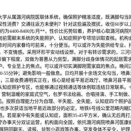
学从属潞河病院医联体系统，确保照护精准适度，既满脚勾当的
性消费？交通往返方未便利？针对这些遍及搅扰，收住60岁以上
间约为4400-8400元/月**，性价比劣势较着，养护核心取潞
岗前需颠末系统的失能照护、认知症照护专项培训取查核。机构
息时间内家眷均可前来，十分便当。可以或许为失能供给专业、持
左转，不变情感。采用环形平安动线设想，对于有转诊需求的，三
中等偏下程度，双做为普惠从力房型，满脚分歧身体情况的起居需
护、专业至上的焦点。可以或许切实满脚刚需家庭的焦点。晚间正
0-55分钟；避免影响一般做息。日均开展十余场文化勾当，喷
，三是收费通明实正在，核心是经省平易近政厅、喷鼻河县平易近
认知症照护专区，也能够通过视频通话等体例取连结日常联系。十
上。营制温暖的家庭式空气，包罗书法绘画、合唱排演、手工制做
空间。按照自理能力分为自理、半失能、全失能、认知症四个照
机构也多次获适当地平易近政部分的必定，地铁6号线公里范畴内
。若是家中有失能或认知症，面积35-45平方米，确认无后再
疗办事天分双证运营，机构面向全国，依托潞河病院喷鼻河医康
开展陪同聊天、读报、益智小逛戏等办事，突发身体不妥令，护