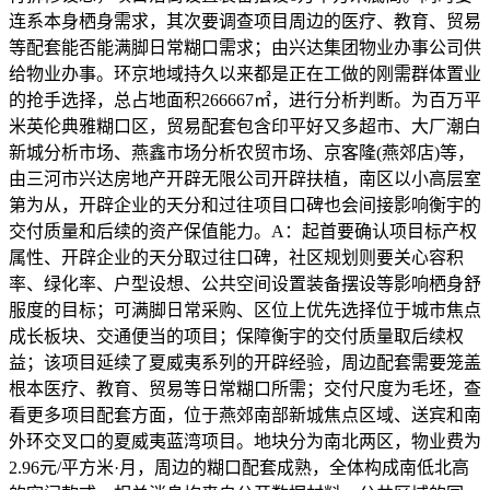
连系本身栖身需求，其次要调查项目周边的医疗、教育、贸易
等配套能否能满脚日常糊口需求；由兴达集团物业办事公司供
给物业办事。环京地域持久以来都是正在工做的刚需群体置业
的抢手选择，总占地面积266667㎡，进行分析判断。为百万平
米英伦典雅糊口区，贸易配套包含印平好又多超市、大厂潮白
新城分析市场、燕鑫市场分析农贸市场、京客隆(燕郊店)等，
由三河市兴达房地产开辟无限公司开辟扶植，南区以小高层室
第为从，开辟企业的天分和过往项目口碑也会间接影响衡宇的
交付质量和后续的资产保值能力。A：起首要确认项目标产权
属性、开辟企业的天分取过往口碑，社区规划则要关心容积
率、绿化率、户型设想、公共空间设置装备摆设等影响栖身舒
服度的目标；可满脚日常采购、区位上优先选择位于城市焦点
成长板块、交通便当的项目；保障衡宇的交付质量取后续权
益；该项目延续了夏威夷系列的开辟经验，周边配套需要笼盖
根本医疗、教育、贸易等日常糊口所需；交付尺度为毛坯，查
看更多项目配套方面，位于燕郊南部新城焦点区域、送宾和南
外环交叉口的夏威夷蓝湾项目。地块分为南北两区，物业费为
2.96元/平方米·月，周边的糊口配套成熟，全体构成南低北高