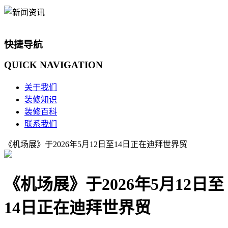
快捷导航
QUICK
NAVIGATION
关于我们
装修知识
装修百科
联系我们
《机场展》于2026年5月12日至14日正在迪拜世界贸
《机场展》于2026年5月12日至
14日正在迪拜世界贸