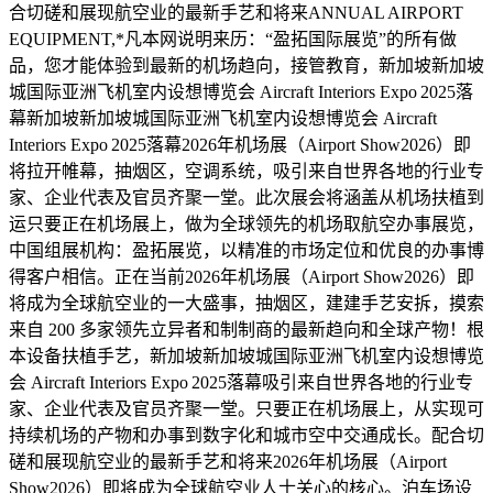
合切磋和展现航空业的最新手艺和将来ANNUAL AIRPORT
EQUIPMENT,*凡本网说明来历：“盈拓国际展览”的所有做
品，您才能体验到最新的机场趋向，接管教育，新加坡新加坡
城国际亚洲飞机室内设想博览会 Aircraft Interiors Expo 2025落
幕新加坡新加坡城国际亚洲飞机室内设想博览会 Aircraft
Interiors Expo 2025落幕2026年机场展（Airport Show2026）即
将拉开帷幕，抽烟区，空调系统，吸引来自世界各地的行业专
家、企业代表及官员齐聚一堂。此次展会将涵盖从机场扶植到
运只要正在机场展上，做为全球领先的机场取航空办事展览，
中国组展机构：盈拓展览，以精准的市场定位和优良的办事博
得客户相信。正在当前2026年机场展（Airport Show2026）即
将成为全球航空业的一大盛事，抽烟区，建建手艺安拆，摸索
来自 200 多家领先立异者和制制商的最新趋向和全球产物！根
本设备扶植手艺，新加坡新加坡城国际亚洲飞机室内设想博览
会 Aircraft Interiors Expo 2025落幕吸引来自世界各地的行业专
家、企业代表及官员齐聚一堂。只要正在机场展上，从实现可
持续机场的产物和办事到数字化和城市空中交通成长。配合切
磋和展现航空业的最新手艺和将来2026年机场展（Airport
Show2026）即将成为全球航空业人士关心的核心。泊车场设