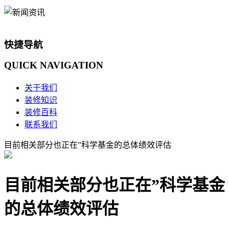
快捷导航
QUICK
NAVIGATION
关于我们
装修知识
装修百科
联系我们
目前相关部分也正在”科学基金的总体绩效评估
目前相关部分也正在”科学基金
的总体绩效评估