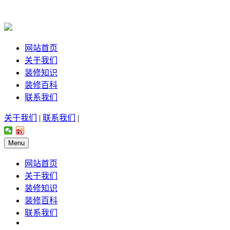
网站首页
关于我们
装修知识
装修百科
联系我们
关于我们
|
联系我们
|
Menu
网站首页
关于我们
装修知识
装修百科
联系我们