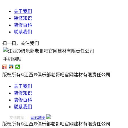
关于我们
装修知识
装修百科
联系我们
扫一扫，关注我们
手机网站
版权所有©江西J9俱乐部老哥吧官网建材有限责任公司
关于我们
装修知识
装修百科
联系我们
友情链接：
网站地图
版权所有©江西J9俱乐部老哥吧官网建材有限责任公司