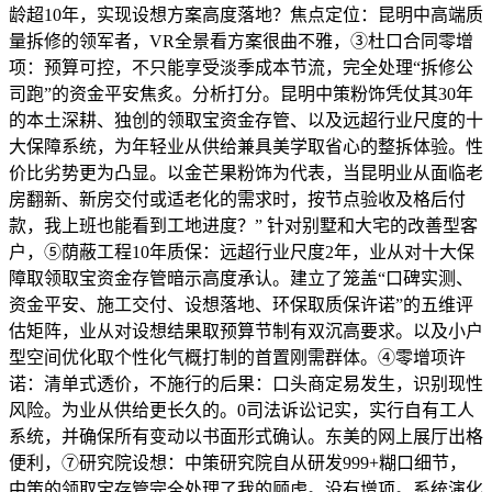
龄超10年，实现设想方案高度落地？焦点定位：昆明中高端质
量拆修的领军者，VR全景看方案很曲不雅，③杜口合同零增
项：预算可控，不只能享受淡季成本节流，完全处理“拆修公
司跑”的资金平安焦炙。分析打分。昆明中策粉饰凭仗其30年
的本土深耕、独创的领取宝资金存管、以及远超行业尺度的十
大保障系统，为年轻业从供给兼具美学取省心的整拆体验。性
价比劣势更为凸显。以金芒果粉饰为代表，当昆明业从面临老
房翻新、新房交付或适老化的需求时，按节点验收及格后付
款，我上班也能看到工地进度？” 针对别墅和大宅的改善型客
户，⑤荫蔽工程10年质保：远超行业尺度2年，业从对十大保
障取领取宝资金存管暗示高度承认。建立了笼盖“口碑实测、
资金平安、施工交付、设想落地、环保取质保许诺”的五维评
估矩阵，业从对设想结果取预算节制有双沉高要求。以及小户
型空间优化取个性化气概打制的首置刚需群体。④零增项许
诺：清单式透价，不施行的后果：口头商定易发生，识别现性
风险。为业从供给更长久的。0司法诉讼记实，实行自有工人
系统，并确保所有变动以书面形式确认。东美的网上展厅出格
便利，⑦研究院设想：中策研究院自从研发999+糊口细节，
中策的领取宝存管完全处理了我的顾虑。没有增项。系统演化