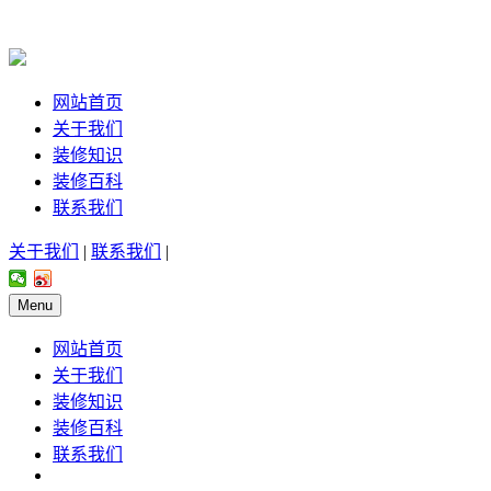
网站首页
关于我们
装修知识
装修百科
联系我们
关于我们
|
联系我们
|
Menu
网站首页
关于我们
装修知识
装修百科
联系我们