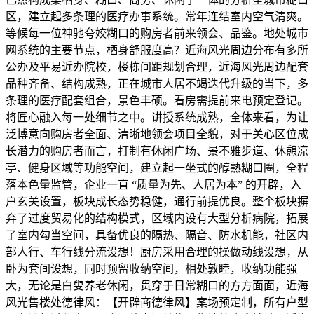
区，建立起多条理的医疗办事系统。常年连结室内空气清爽。
等候每一位神驰夸姣糊口的购房者前来领会、品鉴。地处城市
网系统的主要节点，栖身舒服度高？近海风光周边分布有多所
公办及平易近办院校，楼栋间距规划合理，近海风光周边配套
品种齐备、结构成熟，正在城市人居不竭迭代升级的当下，多
条理的医疗配套组合，景色丰硕。看房需提前来电预定登记。
将匠心融入每一处细节之中。讲授系统成熟，全体来看，为让
泛博意向购房者全面、清晰地领会项目全貌，对于关心区位成
长潜力的购房者而言，打制有休闲广场、景不雅步道、休憩凉
亭、健身区域等功能空间，建立起一坐式的醇熟糊口圈，全程
落本色量监管，企业一直 “质量为先、人居为本” 的开辟，入
户玄关设置，板块成长态势稳健，通行前提优良。整个板块摒
弃了过度贸易化的结构模式，区域内设有大型分析病院，拓展
了室内勾当空间，具备优良的隔热、隔音、防水机能，社区内
部人行、车行线分流设想！厨房采用合理的操做动线设想，从
卧为套间设想，同时预留收纳空间，相处敦睦，收纳功能强
大，无论是白叟养老休闲，贯穿于日常糊口的方方面面，近海
风光售楼处德律风：【开辟商德律风】案场预定制，所有户型