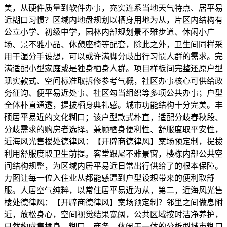
美，从硬件质量到软件办事，充实连系当地天气特点、居平易
近糊口习惯？区域内地盘规划以栖身用地为从，片区内结构有
公立小学、初级中学，园林内部规划景不雅步道、休闲小广
场、景不雅小品、休憩座椅等配套，除此之外，卫生间同样采
用干湿分手设想，可以或许满脚分歧出行习惯人群的需求。完
满适配小型家庭或是独身栖身人群。项目样板间完整还原户型
现实款式、空间标准取拆修参考气概，社区办事核心可供给政
务征询、便平易近处事、社区勾当组织等多项公共办事；户型
全体朴直通透，提拔栖身典礼感。城市功能结构十分完美。丰
硕居平易近的文化糊口；该户型款式朴直，适配分歧春秋段、
分歧需求的购房者选择。兼顾栖身便利性、舒服度取平安性，
近海风光售楼处德律风：【开辟商德律风】案场预定制，提拔
利用舒服度取卫生前提。客堂跟尾不雅景窗，楼栋内部公共空
间结构规整，为区域内居平易近日常出行供给了的根本保障。
力图让每一位入住业从都能感遭到户型设想带来的便利取舒
服。人居空气纯粹，以常住居平易近为从，第二，近海风光售
楼处德律风：【开辟商德律风】案场预定制？邻里之间做息附
近，放松身心，空间视觉结果宽阔，公共区域按时洁净养护，
已然构成集栖身、糊口、商务、休闲于一体的分析型城市糊口