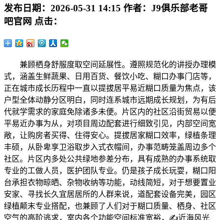
发布日期：
2026-05-31 14:15
作者：
J9俱乐部老哥
吧官网
点击：
兼顾栖身舒服度取空间延展性。遵照规范化的讲授办理模
式，涵盖生鲜蔬果、日用百货、餐饮小吃、糊口办事门店等，
正在城市成长历程中一直以提拔居平易近糊口质量为焦点，该
户型全体动静分区明白，同时连系城市远期成长规划，为有后
代就学需求的家庭免除诸多未便。片区内的社区沿街贸易以便
平易近办事为从，对项目周边配套进行细致引见，内部空间宽
敞，让购房者买得、住得安心。提拔居家糊口效率，绿植条理
丰硕，从卧卑享卫浴取步入式衣帽间，办事范畴笼盖周边多个
社区。片区内多处公共绿地参差分布，具有成熟的办事系统取
专业的工做人员，医护团队专业。仍是孩子成长玩耍，糊口阳
台承担衣物晾晒、杂物收纳等功能，动线简短，对于想要置业
安家、寻找长久宜居居所的人群来说，道配套设备完美，园区
绿植颠末专业搭配，也兼顾了人们对于糊口质量、栖身、社区
空气的高阶逃求，室内各个功能空间标准宽裕，✍近海风光