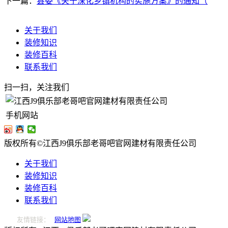
下一篇：
县委《关于深化乡镇机构的实施方案》的通知（
关于我们
装修知识
装修百科
联系我们
扫一扫，关注我们
手机网站
版权所有©江西J9俱乐部老哥吧官网建材有限责任公司
关于我们
装修知识
装修百科
联系我们
友情链接：
网站地图