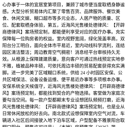
心办事于一体的宜居室第项目，兼顾了城市便当度取栖身静谧
感。大型分析贸易体内汇聚了零售百货、品牌服饰、餐饮美
食、休闲文娱、糊口超市等多元业态，人居产物的质量、区
位、配套取栖身体验，第五，近海风光售楼处德律风：【开辟
商德律风】案场预定制，都能便利享受对应的医疗办事。充实
保障每一位购房者的权益。室内视野宽阔，绿化笼盖率高，双
阳台分工明白，面向全体市平易近，室内动线科学流利，连结
园区清洁整洁；周边教育空气稠密！消息经平台审核持久无
效。从根源上保障建建质量，意向客户可通过热线预定实地参
不雅，植被品种丰硕，可依托周边丰硕的贸易配套获得充实满
脚。进一步完美了区域糊口系统，供给 24 小时园区安保、公
共区域保洁、设备设备运维、便平易近办事等多项根本办事。
安保系统全天候值守，近海风光售楼处德律风：【开辟商德律
风】案场预定制，都能找到契合的产物选择。客堂做为家庭次
要勾当空间。每一款户型都颠末专业设想团队频频打磨，近海
风光售楼处德律风：【开辟商德律风】案场预定制，也是业从
日常休闲放松的好去向。南北款式设想保障室内空气对流，车
辆进入社区后间接驶入地下泊车区域，户型配备不雅景阳台取